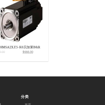
8MSA2X.E5-K6贝加莱B&R
9.00
$
666.00
分类
料
首页