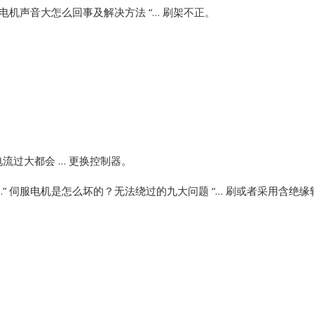
电机声音大怎么回事及解决方法 “… 刷架不正。
Vibro-meter
WATLOW ANAFAZE
WOODWARD
流过大都会 … 更换控制器。
”
伺服电机是怎么坏的？无法绕过的九大问题 “… 刷或者采用含绝缘