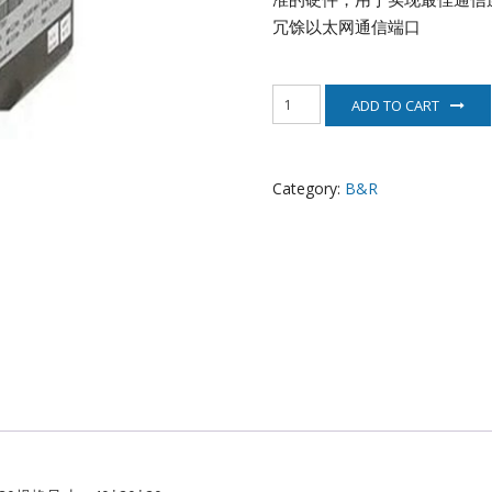
EATON
冗馀以太网通信端口
ELAU
8MSA3L.R0-
ADD TO CART
30
Enterasys
贝
加
EPRO
莱
Category:
B&R
电
机
FOXBORO
quantity
HIMA
HONEYWELL
ICS TRIPLEX
Kawasaki