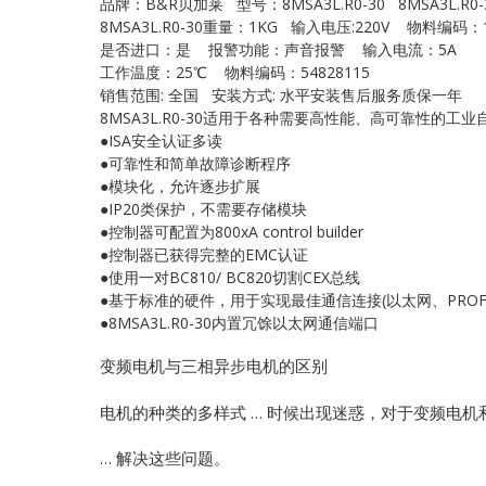
品牌：B&R贝加莱 型号：8MSA3L.R0-30 8MSA3L.R0-
8MSA3L.R0-30重量：1KG 输入电压:220V 物料编码：1
是否进口：是 报警功能：声音报警 输入电流：5A
工作温度：25℃ 物料编码：54828115
销售范围: 全国 安装方式: 水平安装售后服务质保一年
8MSA3L.R0-30适用于各种需要高性能、高可靠性的
●ISA安全认证多读
●可靠性和简单故障诊断程序
●模块化，允许逐步扩展
●IP20类保护，不需要存储模块
●控制器可配置为800xA control builder
●控制器已获得完整的EMC认证
●使用一对BC810/ BC820切割CEX总线
●基于标准的硬件，用于实现最佳通信连接(以太网、PROFIB
●8MSA3L.R0-30内置冗馀以太网通信端口
变频电机与三相异步电机的区别
电机的种类的多样式 … 时候出现迷惑，对于变频电
… 解决这些问题。