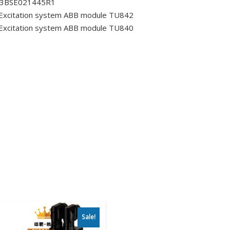
4/3BSE021445R1
Excitation system ABB module TU842
Excitation system ABB module TU840
Sale!