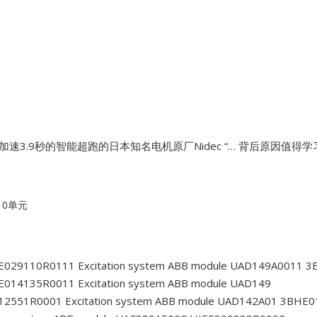
速3.9秒的智能超跑的日本知名电机原厂Nidec “… 背后原因值得学
10单元
HE029110R0111
Excitation system ABB module UAD149A0011 
HE014135R0011
Excitation system ABB module UAD149
012551R0001
Excitation system ABB module UAD142A01 3BHE