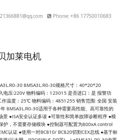
21366881@qq.com
Phone: +86 17750010683
30贝加莱电机
L.R0-30
8MSA3L.R0-30规格尺寸：40*20*20
入电压:220V
物料编码：123015 是否进口：是
报警功
作温度：25℃ 物料编码：4851255
销售范围: 全国 安装
一年
8MSA3L.R0-30适用于各种需要高性能、高可靠性的
场景
●ISA安全认证多读
●可靠性和简单故障诊断程序
●模
0类保护，不需要存储模块
●控制器可配置为800xA control
EMC认证
●使用一对BC810/ BC820切割CEX总线
●基于标
以太网、PROFIBUS DP等)。)
●8MSA3L.R0-30内置