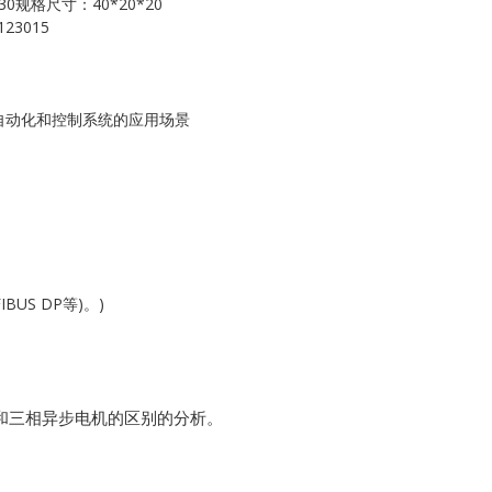
30规格尺寸：40*20*20
Kollmorgen
23015
KONGSBERG
Lam Research
工业自动化和控制系统的应用场景
MOTOROLA
PROSOFT
REXROTH
US DP等)。)
Rolls Royce
SAM ELETRONICS
机和三相异步电机的区别的分析。
SCHNEIDER
TRICONEX