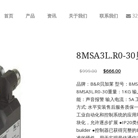
32
首页
产品
资讯
关于我们
联系我们
ABB
行业动态
B&R
公司介绍
8MSA3L.R0-
GE
$
999.00
$
666.00
EMERSON
品牌：B&R贝加莱 型号：8MSA3
8MSA3L.R0-30重量：1KG 输
AMAT
能：声音报警 输入电流：5A
工
方式: 水平安装售后服务质保
Bently Nevada
工业自动化和控制系统的应用
块化，允许逐步扩展
●IP2
NI
builder
●控制器已获得完整的
准的硬件，用于实现最佳通信连接(