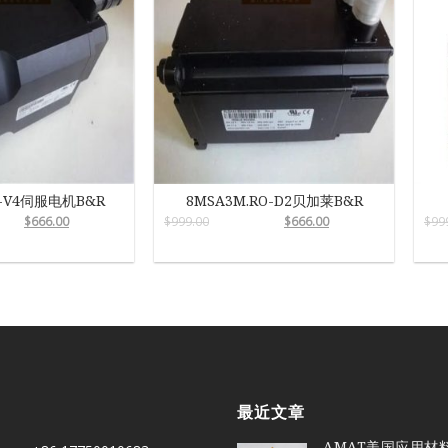
2-V4伺服电机B&R
8MSA3M.RO-D2贝加莱B&R
$
666.00
$
999.00
$
666.00
$
99
最近文章
AMAT美国应用材