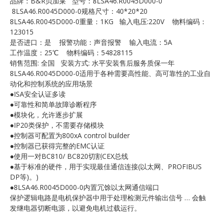
品牌：B&R贝加莱 型号：8LSA46.R0045D000-0
E
8LSA46.R0045D000-0规格尺寸：40*20*20
8LSA46.R0045D000-0重量：1KG 输入电压:220V 物料编码：
123015
是否进口：是 报警功能：声音报警 输入电流：5A
工作温度：25℃ 物料编码：54828115
销售范围: 全国 安装方式: 水平安装售后服务质保一年
8LSA46.R0045D000-0适用于各种需要高性能、高可靠性的工业自
动化和控制系统的应用场景
●ISA安全认证多读
●可靠性和简单故障诊断程序
A
●模块化，允许逐步扩展
●IP20类保护，不需要存储模块
●控制器可配置为800xA control builder
●控制器已获得完整的EMC认证
●使用一对BC810/ BC820切割CEX总线
●基于标准的硬件，用于实现最佳通信连接(以太网、PROFIBUS
DP等)。)
●8LSA46.R0045D000-0内置冗馀以太网通信端口
保护逻辑电路是电机保护器中用于处理检测元件输出信号 … 会触
发继电器切断电源，以避免电机过载运行。