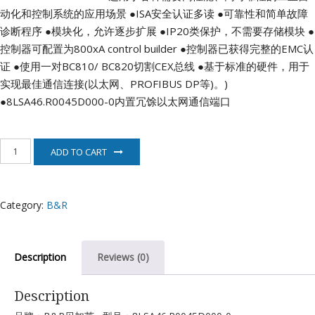
动化和控制系统的应用场景
●ISA安全认证多读
●可靠性和简单故障
诊断程序
●模块化，允许逐步扩展
●IP20类保护，不需要存储模块
●
控制器可配置为800xA control builder
●控制器已获得完整的EMC认
证
●使用一对BC810/ BC820切割CEX总线
●基于标准的硬件，用于
实现最佳通信连接(以太网、PROFIBUS DP等)。)
●8LSA46.R0045D000-0内置冗馀以太网通信端口
8LSA46.R0045D000-
ADD TO CART
0
伺
服
电
Category:
B&R
机
B&R
quantity
Description
Reviews (0)
Description