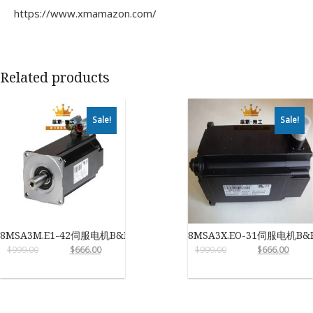
https://www.xmamazon.com/
Related products
Sale!
Sale!
8MSA3M.E1-42伺服电机B&R
8MSA3X.EO-31伺服电机B&
$
999.00
$
666.00
$
999.00
$
666.00