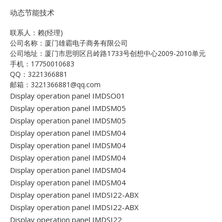
动态节能技术
联系人：赖(经理)
公司名称：厦门雄霸电子商务有限公司
公司地址：厦门市思明区吕岭路1733号创想中心2009-2010单元
手机：17750010683
QQ：3221366881
邮箱：3221366881@qq.com
Display operation panel IMDSO01
Display operation panel IMDSM05
Display operation panel IMDSM05
Display operation panel IMDSM04
Display operation panel IMDSM04
Display operation panel IMDSM04
Display operation panel IMDSM04
Display operation panel IMDSM04
Display operation panel IMDSI22-ABX
Display operation panel IMDSI22-ABX
Display operation panel IMDSI22