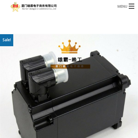
MENU
3221366881@qq.com
Phone: +86 17750010683
首页
Sale!
产品
B
资讯
B
关于我们
联系我们