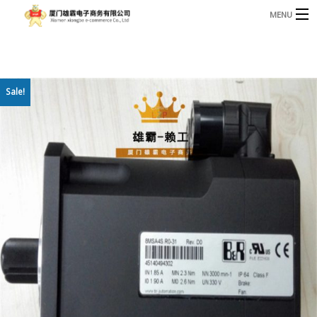
MENU
3221366881@qq.com
Phone: +86 17750010683
首页
Sale!
产品
B
资讯
B
关于我们
联系我们