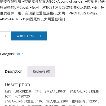
需要存储模块
●控制器可配置为800xA control builder
●控制器已获
得完整的EMC认证
●使用一对BC810/ BC820切割CEX总线
●基于标
准的硬件，用于实现最佳通信连接(以太网、PROFIBUS DP等)。)
●8MSA4L.R0-31内置冗馀以太网通信端口
8MSA4L.R0-
ADD TO CART
31
贝
加
莱
Category:
B&R
电
机
quantity
Description
Reviews (0)
Description
品牌：B&R贝加莱 型号：8MSA4L.R0-31 8MSA4L.R0-31规格
尺寸：40*20*20
8MSA4L.R0-31重量：1KG 输入电压:220V 物料编码：123015