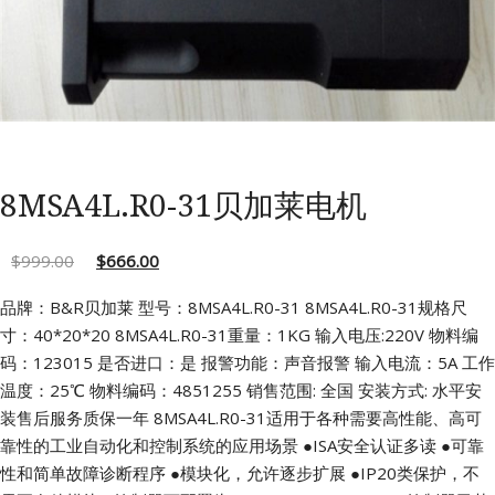
8MSA4L.R0-31贝加莱电机
$
999.00
$
666.00
品牌：B&R贝加莱 型号：8MSA4L.R0-31
8MSA4L.R0-31规格尺
寸：40*20*20
8MSA4L.R0-31重量：1KG 输入电压:220V
物料编
码：123015 是否进口：是
报警功能：声音报警 输入电流：5A
工作
温度：25℃ 物料编码：4851255
销售范围: 全国 安装方式: 水平安
装售后服务质保一年
8MSA4L.R0-31适用于各种需要高性能、高可
靠性的工业自动化和控制系统的应用场景
●ISA安全认证多读
●可靠
性和简单故障诊断程序
●模块化，允许逐步扩展
●IP20类保护，不