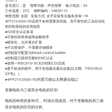
123015
E
是否进口：是 报警功能：声音报警 输入电流：5A
工作温度：25℃ 物料编码：54828115
销售范围: 全国 安装方式: 水平安装售后服务质保一年
4PP210.0000-95适用于各种需要高性能、高可靠性的工业自动化
和控制系统的应用场景
●ISA安全认证多读
●可靠性和简单故障诊断程序
●模块化，允许逐步扩展
●IP20类保护，不需要存储模块
●控制器可配置为800xA control builder
A
●控制器已获得完整的EMC认证
●使用一对BC810/ BC820切割CEX总线
●基于标准的硬件，用于实现最佳通信连接(以太网、PROFIBUS
DP等)。)
●4PP210.0000-95内置冗馀以太网通信端口
变频电机与三相异步电机的区别
电机的种类的多样式 … 时候出现迷惑，对于变频电机和三相
异步电机的区别的分析。