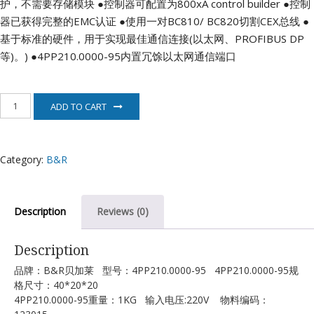
护，不需要存储模块
●控制器可配置为800xA control builder
●控制
器已获得完整的EMC认证
●使用一对BC810/ BC820切割CEX总线
●
基于标准的硬件，用于实现最佳通信连接(以太网、PROFIBUS DP
等)。)
●4PP210.0000-95内置冗馀以太网通信端口
4PP210.0000-
ADD TO CART
95
贝
加
莱
Category:
B&R
B&R
quantity
Description
Reviews (0)
Description
品牌：B&R贝加莱 型号：4PP210.0000-95 4PP210.0000-95规
格尺寸：40*20*20
4PP210.0000-95重量：1KG 输入电压:220V 物料编码：