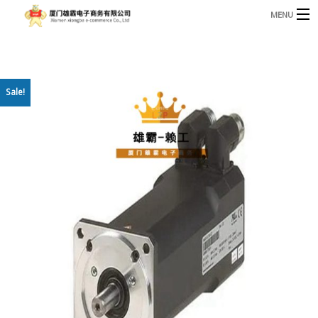
MENU
3221366881@qq.com
Phone: +86 17750010683
首页
Sale!
产品
B
资讯
B
关于我们
联系我们