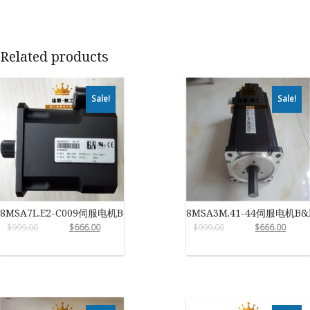
Related products
Sale!
Sale!
8MSA7L.E2-C009伺服电机B&R
8MSA3M.41-44伺服电机B&
$
999.00
$
666.00
$
999.00
$
666.00