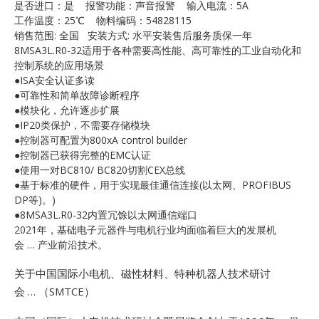
是否进口：是 报警功能：声音报警 输入电流：5A
E
工作温度：25℃ 物料编码：54828115
销售范围: 全国 安装方式: 水平安装售后服务质保一年
8MSA3L.R0-32适用于各种需要高性能、高可靠性的工业自动化和
控制系统的应用场景
●ISA安全认证多读
●可靠性和简单故障诊断程序
●模块化，允许逐步扩展
●IP20类保护，不需要存储模块
●控制器可配置为800xA control builder
●控制器已获得完整的EMC认证
A
●使用一对BC810/ BC820切割CEX总线
●基于标准的硬件，用于实现最佳通信连接(以太网、PROFIBUS
DP等)。)
●8MSA3L.R0-32内置冗馀以太网通信端口
2021年，基础电子元器件与电机行业均面临着巨大的发展机
会 … 产业前沿技术。
关于中国国际小电机、磁性材料、特种机器人技术研讨
会 … （SMTCE）