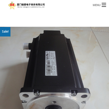
MENU
3221366881@qq.com
Phone: +86 17750010683
首页
Sale!
产品
B
资讯
B
关于我们
联系我们