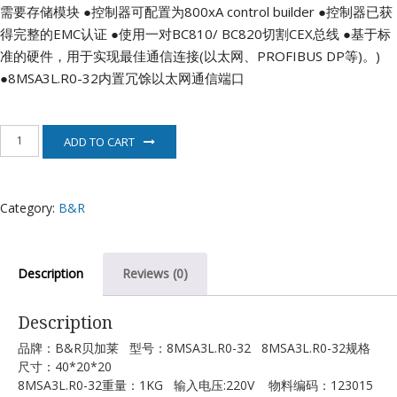
需要存储模块
●控制器可配置为800xA control builder
●控制器已获
得完整的EMC认证
●使用一对BC810/ BC820切割CEX总线
●基于标
准的硬件，用于实现最佳通信连接(以太网、PROFIBUS DP等)。)
●8MSA3L.R0-32内置冗馀以太网通信端口
8MSA3L.R0-
ADD TO CART
32
贝
加
莱
Category:
B&R
B&R
quantity
Description
Reviews (0)
Description
品牌：B&R贝加莱 型号：8MSA3L.R0-32 8MSA3L.R0-32规格
尺寸：40*20*20
8MSA3L.R0-32重量：1KG 输入电压:220V 物料编码：123015