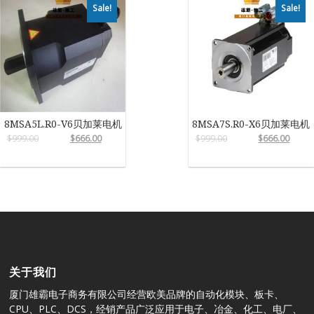
Sale!
Sale!
8MSA5L.R0-V6贝加莱电机
8MSA7S.R0-X6贝加莱电机
$
999.00
$
666.00
$
999.00
$
666.00
关于我们
厦门雄霸电子商务有限公司经营欧美品牌的自动化模块、板卡、
CPU、PLC、DCS，经销产品广泛应用于电子、冶金、化工、电厂、