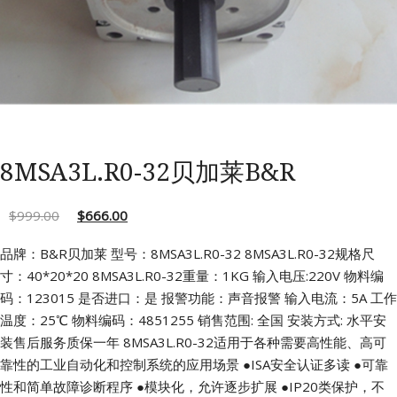
8MSA3L.R0-32贝加莱B&R
$
999.00
$
666.00
品牌：B&R贝加莱 型号：8MSA3L.R0-32
8MSA3L.R0-32规格尺
寸：40*20*20
8MSA3L.R0-32重量：1KG 输入电压:220V
物料编
码：123015 是否进口：是
报警功能：声音报警 输入电流：5A
工作
温度：25℃ 物料编码：4851255
销售范围: 全国 安装方式: 水平安
装售后服务质保一年
8MSA3L.R0-32适用于各种需要高性能、高可
靠性的工业自动化和控制系统的应用场景
●ISA安全认证多读
●可靠
性和简单故障诊断程序
●模块化，允许逐步扩展
●IP20类保护，不