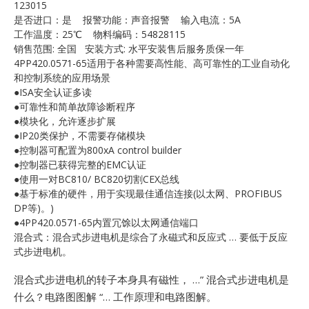
123015
E
是否进口：是 报警功能：声音报警 输入电流：5A
工作温度：25℃ 物料编码：54828115
销售范围: 全国 安装方式: 水平安装售后服务质保一年
4PP420.0571-65适用于各种需要高性能、高可靠性的工业自动化
和控制系统的应用场景
●ISA安全认证多读
●可靠性和简单故障诊断程序
●模块化，允许逐步扩展
●IP20类保护，不需要存储模块
●控制器可配置为800xA control builder
A
●控制器已获得完整的EMC认证
●使用一对BC810/ BC820切割CEX总线
●基于标准的硬件，用于实现最佳通信连接(以太网、PROFIBUS
DP等)。)
●4PP420.0571-65内置冗馀以太网通信端口
混合式：混合式步进电机是综合了永磁式和反应式 … 要低于反应
式步进电机。
混合式步进电机的转子本身具有磁性， …”
混合式步进电机是
什么？电路图图解 “… 工作原理和电路图解。