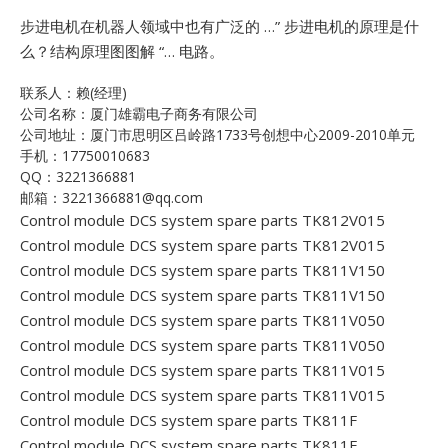
步进电机在机器人领域中也有广泛的 …”
步进电机的原理是什
么？结构原理图图解 “… 电路。
联系人：赖(经理)
公司名称：厦门雄霸电子商务有限公司
公司地址：厦门市思明区吕岭路1733号创想中心2009-2010单元
手机：17750010683
QQ：3221366881
邮箱：3221366881@qq.com
Control module DCS system spare parts TK812V015
Control module DCS system spare parts TK812V015
Control module DCS system spare parts TK811V150
Control module DCS system spare parts TK811V150
Control module DCS system spare parts TK811V050
Control module DCS system spare parts TK811V050
Control module DCS system spare parts TK811V015
Control module DCS system spare parts TK811V015
Control module DCS system spare parts TK811F
Control module DCS system spare parts TK811F