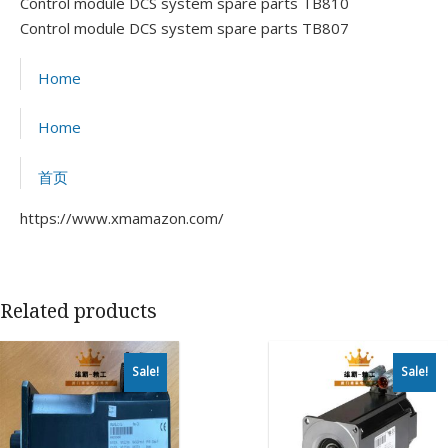
Control module DCS system spare parts TB810
Control module DCS system spare parts TB807
Home
Home
首页
https://www.xmamazon.com/
Related products
Sale!
Sale!