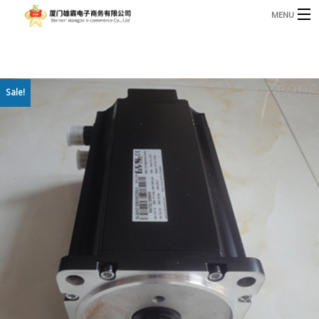
MENU
3221366881@qq.com
Phone: +86 17750010683
首页
Sale!
产品
B
资讯
B
关于我们
联系我们