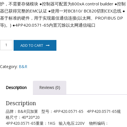
护，不需要存储模块
●控制器可配置为800xA control builder
●控制
器已获得完整的EMC认证
●使用一对BC810/ BC820切割CEX总线
●
基于标准的硬件，用于实现最佳通信连接(以太网、PROFIBUS DP
等)。)
●4PP420.0571-65内置冗馀以太网通信端口
4PP420.0571-
ADD TO CART
65
贝
加
莱
Category:
B&R
电
机
quantity
Description
Reviews (0)
Description
品牌：B&R贝加莱 型号：4PP420.0571-65 4PP420.0571-65规
格尺寸：40*20*20
4PP420.0571-65重量：1KG 输入电压:220V 物料编码：