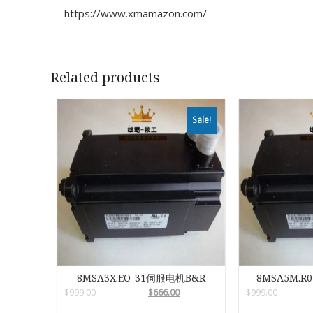
https://www.xmamazon.com/
Related products
Sale!
8MSA3X.EO-31伺服电机B&R
8MSA5M.R
$
999.00
$
666.00
$
999.00