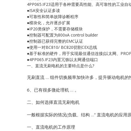
4PP065.IF23适用于各种需要高性能、高可靠性的工业
●ISA安全认证多读
●可靠性和简单故障诊断程序
●模块化，允许逐步扩展
●IP20类保护，不需要存储模块
●控制器可配置为800xA control builder
●控制器已获得完整的EMC认证
●使用一对BC810/ BC820切割CEX总线
●基于标准的硬件，用于实现最佳通信连接(以太网、PROFIB
●4PP065.IF23内置冗馀以太网通信端口
一、直流无刷电机的主要特点是什么?
无刷直流 … 组件切换频率加快许多，提升驱动电机的性
6、已有很多微处理机 … 。
二、如何选择直流无刷电机
一般根据实际的情况(负载、结构 …”
直流电机的应用原
一、直流电机的工作原理