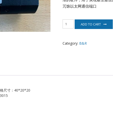
EATON
冗馀以太网通信端口
ELAU
4PP065.IF23
ADD TO CART
伺
Enterasys
服
电
EPRO
机
Category:
B&R
B&R
quantity
FOXBORO
HIMA
HONEYWELL
ICS TRIPLEX
规格尺寸：40*20*20
3015
Kawasaki