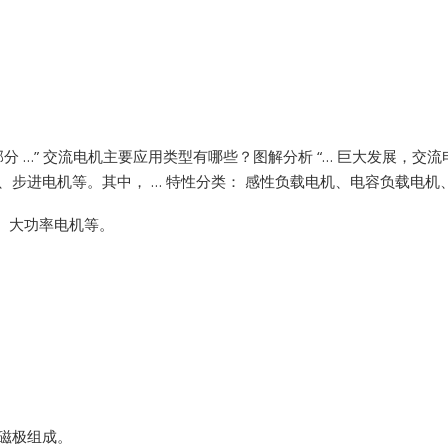
Vibro-meter
WATLOW ANAFAZE
WOODWARD
 …”
交流电机主要应用类型有哪些？图解分析 “… 巨大发展，交
机、步进电机等。其中， … 特性分类： 感性负载电机、电容负载电
机、大功率电机等。
 磁极组成。