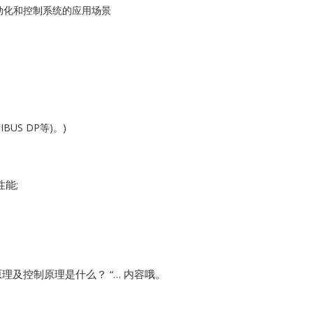
Kollmorgen
自动化和控制系统的应用场景
KONGSBERG
Lam Research
MOTOROLA
US DP等)。)
PROSOFT
REXROTH
能;
Rolls Royce
SAM ELETRONICS
理及控制原理是什么？ “… 内容哦。
SCHNEIDER
TRICONEX