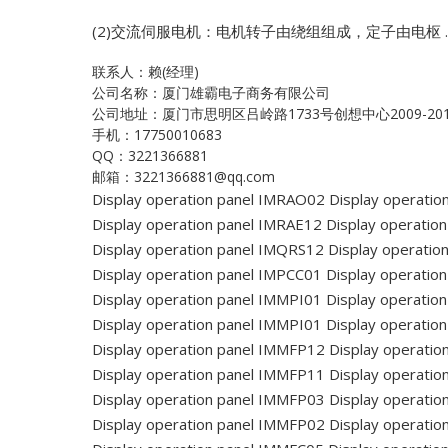
(2)交流伺服电机：电机转子由绕组组成，定子由电枢 …
联系人：赖(经理)
公司名称：厦门雄霸电子商务有限公司
公司地址：厦门市思明区吕岭路1733号创想中心2009-20
手机：17750010683
QQ：3221366881
邮箱：3221366881@qq.com
Display operation panel IMRAO02
Display operatio
Display operation panel IMRAE12
Display operatio
Display operation panel IMQRS12
Display operatio
Display operation panel IMPCC01
Display operatio
Display operation panel IMMPI01
Display operatio
Display operation panel IMMPI01
Display operatio
Display operation panel IMMFP12
Display operatio
Display operation panel IMMFP11
Display operati
Display operation panel IMMFP03
Display operatio
Display operation panel IMMFP02
Display operatio