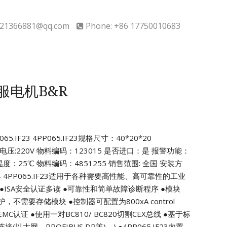
21366881@qq.com
Phone: +86 17750010683
3伺服电机B&R
5.IF23
4PP065.IF23规格尺寸：40*20*20
电压:220V
物料编码：123015 是否进口：是
报警功能：
度：25℃ 物料编码：4851255
销售范围: 全国 安装方
年
4PP065.IF23适用于各种需要高性能、高可靠性的工业
●ISA安全认证多读
●可靠性和简单故障诊断程序
●模块
保护，不需要存储模块
●控制器可配置为800xA control
EMC认证
●使用一对BC810/ BC820切割CEX总线
●基于标
以太网、PROFIBUS DP等)。)
●4PP065.IF23内置