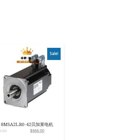
Sale!
8MSA2L.R0-42贝加莱电机
9.00
$
666.00