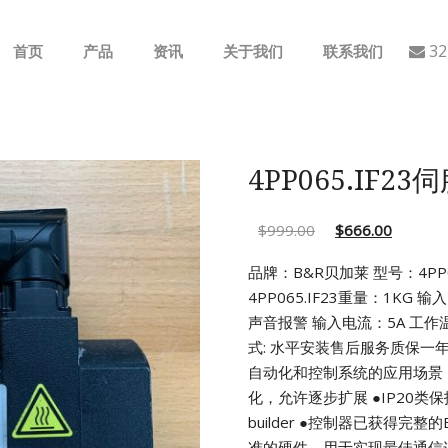
32
首页
产品
资讯
关于我们
联系我们
ABB
行业动态
B&R
公司介绍
4PP065.IF2
GE
$
999.00
$
666.00
EMERSON
品牌：B&R贝加莱 型号：4PP06
4PP065.IF23重量：1KG 输入
AMAT
声音报警 输入电流：5A
工作温
式: 水平安装售后服务质保一
Bently Nevada
自动化和控制系统的应用场景
化，允许逐步扩展
●IP20类
NI
builder
●控制器已获得完整的
准的硬件，用于实现最佳通信连接(