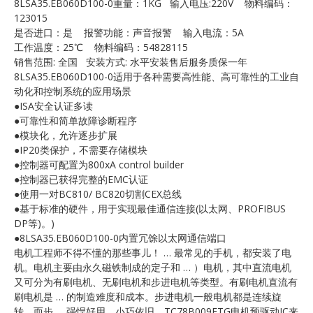
8LSA35.EB060D100-0重量：1KG 输入电压:220V 物料编码：
E
123015
是否进口：是 报警功能：声音报警 输入电流：5A
工作温度：25℃ 物料编码：54828115
销售范围: 全国 安装方式: 水平安装售后服务质保一年
8LSA35.EB060D100-0适用于各种需要高性能、高可靠性的工业自
动化和控制系统的应用场景
●ISA安全认证多读
●可靠性和简单故障诊断程序
●模块化，允许逐步扩展
●IP20类保护，不需要存储模块
A
●控制器可配置为800xA control builder
●控制器已获得完整的EMC认证
●使用一对BC810/ BC820切割CEX总线
●基于标准的硬件，用于实现最佳通信连接(以太网、PROFIBUS
DP等)。)
●8LSA35.EB060D100-0内置冗馀以太网通信端口
电机工程师不得不懂的那些事儿！ … 最常见的手机，都安装了电
机。电机主要由永久磁铁制成的定子和 … ）电机，其中直流电机
又可分为有刷电机、无刷电机和步进电机等类型。有刷电机直流有
刷电机是 … 的制造难度和成本。步进电机一般电机都是连续旋
转，而步 … 强悍好用，小巧依旧，TC78B009FTG电机预驱动IC来