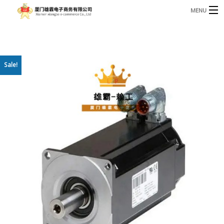
MENU
3221366881@qq.com
Phone: +86 17750010683
首页
Sale!
产品
B
资讯
B
关于我们
联系我们