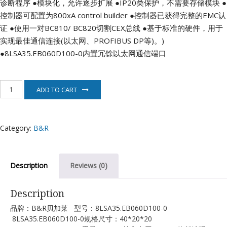
诊断程序
●模块化，允许逐步扩展
●IP20类保护，不需要存储模块
●
控制器可配置为800xA control builder
●控制器已获得完整的EMC认
证
●使用一对BC810/ BC820切割CEX总线
●基于标准的硬件，用于
实现最佳通信连接(以太网、PROFIBUS DP等)。)
●8LSA35.EB060D100-0内置冗馀以太网通信端口
8LSA35.EB060D100-
ADD TO CART
0
贝
加
莱
Category:
B&R
B&R
quantity
Description
Reviews (0)
Description
品牌：B&R贝加莱 型号：8LSA35.EB060D100-0
8LSA35.EB060D100-0规格尺寸：40*20*20