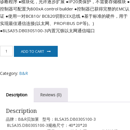
诊断程序
●模块化，允许逐步扩展
●IP20类保护，不需要存储模块
●
控制器可配置为800xA control builder
●控制器已获得完整的EMC认
证
●使用一对BC810/ BC820切割CEX总线
●基于标准的硬件，用于
实现最佳通信连接(以太网、PROFIBUS DP等)。)
●8LSA35.DB030S100-3内置冗馀以太网通信端口
8LSA35.DB030S100-
ADD TO CART
3
贝
加
莱
Category:
B&R
电
机
quantity
Description
Reviews (0)
Description
品牌：B&R贝加莱 型号：8LSA35.DB030S100-3
8LSA35.DB030S100-3规格尺寸：40*20*20