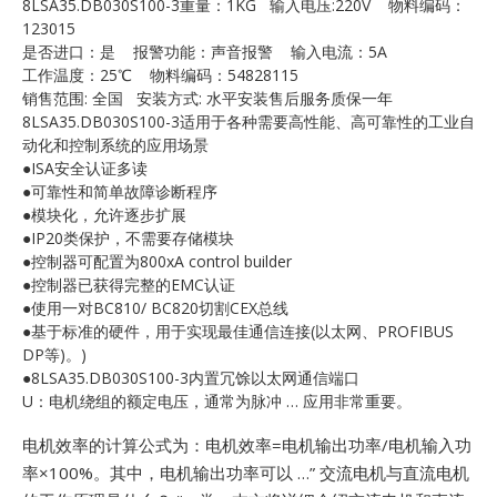
8LSA35.DB030S100-3重量：1KG 输入电压:220V 物料编码：
E
123015
是否进口：是 报警功能：声音报警 输入电流：5A
工作温度：25℃ 物料编码：54828115
销售范围: 全国 安装方式: 水平安装售后服务质保一年
8LSA35.DB030S100-3适用于各种需要高性能、高可靠性的工业自
动化和控制系统的应用场景
●ISA安全认证多读
●可靠性和简单故障诊断程序
●模块化，允许逐步扩展
●IP20类保护，不需要存储模块
A
●控制器可配置为800xA control builder
●控制器已获得完整的EMC认证
●使用一对BC810/ BC820切割CEX总线
●基于标准的硬件，用于实现最佳通信连接(以太网、PROFIBUS
DP等)。)
●8LSA35.DB030S100-3内置冗馀以太网通信端口
U：电机绕组的额定电压，通常为脉冲 … 应用非常重要。
电机效率的计算公式为：电机效率=电机输出功率/电机输入功
率×100%。其中，电机输出功率可以 …”
交流电机与直流电机