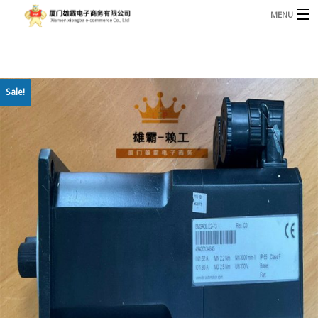
MENU
3221366881@qq.com
Phone: +86 17750010683
首页
Sale!
产品
B
资讯
B
关于我们
联系我们