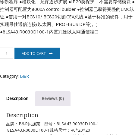
诊断程序
●模块化，允许逐步扩展
●IP20类保护，不需要存储模块
●
控制器可配置为800xA control builder
●控制器已获得完整的EMC认
证
●使用一对BC810/ BC820切割CEX总线
●基于标准的硬件，用于
实现最佳通信连接(以太网、PROFIBUS DP等)。)
●8LSA43.R0030D100-1内置冗馀以太网通信端口
8LSA43.R0030D100-
ADD TO CART
1
贝
加
莱
Category:
B&R
电
机
quantity
Description
Reviews (0)
Description
品牌：B&R贝加莱 型号：8LSA43.R0030D100-1
8LSA43.R0030D100-1规格尺寸：40*20*20