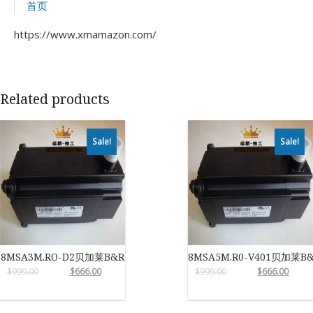
首页
https://www.xmamazon.com/
Related products
Sale!
Sale!
8MSA3M.RO-D2贝加莱B&R
8MSA5M.R0-V401贝加莱B
$
999.00
$
666.00
$
999.00
$
666.00