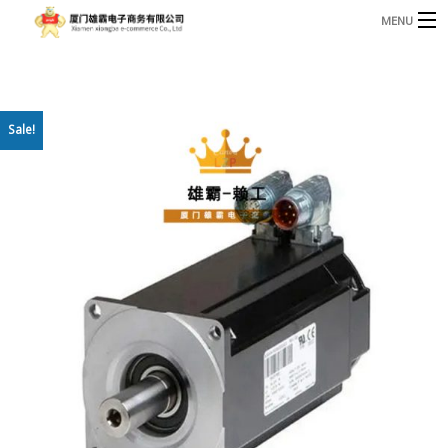
MENU
3221366881@qq.com
Phone: +86 17750010683
首页
Sale!
产品
B
资讯
B
关于我们
联系我们