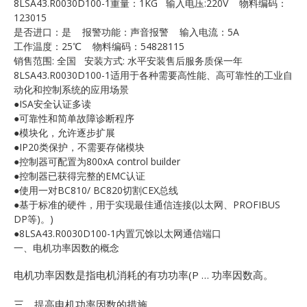
8LSA43.R0030D100-1重量：1KG 输入电压:220V 物料编码：
E
123015
是否进口：是 报警功能：声音报警 输入电流：5A
工作温度：25℃ 物料编码：54828115
销售范围: 全国 安装方式: 水平安装售后服务质保一年
8LSA43.R0030D100-1适用于各种需要高性能、高可靠性的工业自
动化和控制系统的应用场景
●ISA安全认证多读
●可靠性和简单故障诊断程序
●模块化，允许逐步扩展
●IP20类保护，不需要存储模块
A
●控制器可配置为800xA control builder
●控制器已获得完整的EMC认证
●使用一对BC810/ BC820切割CEX总线
●基于标准的硬件，用于实现最佳通信连接(以太网、PROFIBUS
DP等)。)
●8LSA43.R0030D100-1内置冗馀以太网通信端口
一、电机功率因数的概念
电机功率因数是指电机消耗的有功功率(P … 功率因数高。
三、提高电机功率因数的措施