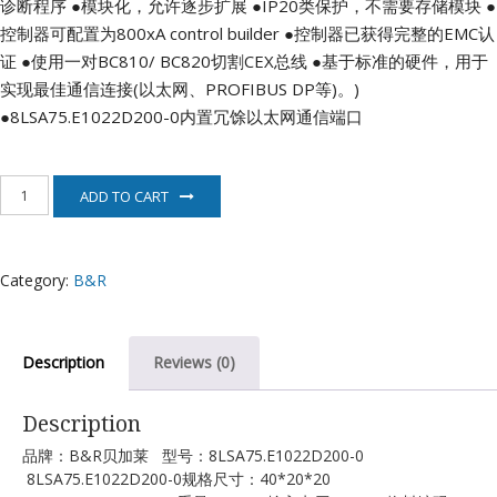
诊断程序
●模块化，允许逐步扩展
●IP20类保护，不需要存储模块
●
控制器可配置为800xA control builder
●控制器已获得完整的EMC认
证
●使用一对BC810/ BC820切割CEX总线
●基于标准的硬件，用于
实现最佳通信连接(以太网、PROFIBUS DP等)。)
●8LSA75.E1022D200-0内置冗馀以太网通信端口
8LSA75.E1022D200-
ADD TO CART
0
贝
加
莱
Category:
B&R
电
机
quantity
Description
Reviews (0)
Description
品牌：B&R贝加莱 型号：8LSA75.E1022D200-0
8LSA75.E1022D200-0规格尺寸：40*20*20