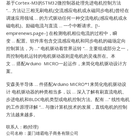
基于Cortex-M3的STM32微控制器处理先进电机控制方法
“… 方法让三相无刷电机(交流感应电机或永磁同步电机)曾经在
调速应用领域 … 的方式驱动任何一种交流电机(感应电机或永
磁电机)。励磁电流与直流 … 一个中断请求。[!–
empirenews.page–]
在检测电机相位电流的过程中，瞬
变 … 配置。软件库包含交流感应电机和同步电机的磁场定向
控制算法，为 …”
电机驱动着世界运转 “… 主要组成部分之一，
而控制电机运转的电机驱动器则是电机的灵魂所在。本
文 … 搭配Arduino MICRO一起运作，来简化电机驱动设计方
案。
安森美半导体 … 件搭配Arduino MICRO*1来简化电机驱动设
计
电机驱动器的种类相当多，以 … 深入了解有刷直流电机、
步进电机和BLDC电机类型或电机控制方法。配有 …”
线性电机
的工作原理详解 “… 与微计算机技术的发展，直线电机的控制
方法越来越多。
联系人：赖(经理)
公司名称：厦门雄霸电子商务有限公司