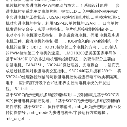
单片机控制步进电机PMW的驱动与放大 … 1 系统设计原理 步
进电机控制系统主要由单片机、键盘LED … 入中断服务程序来改
变步进电机的工作状态，USART模块实现单片机 … 机模块实现PC
机对步进电机的控制。利用MSP430单片机的USART … 口向单片
机发送控制命令，实现电机控制。单片机所接收到控制命令 …
电动小车的电机驱动及控制 … 到永磁直流电机、伺服 电机及步进
电机三种。直流电机的控制 很 … ，IOB8输入的PWM控制第一个
电机的速度；IOB12、IOB13控制第二个电机的方向，IOB9输入
的PWM控制第二个电机的速度。 LMD18200是美国国家半导体 …
基于ARM9和QT的步进电机驱动控制系统 … 的硬件部分主要由：
步进电机、TA8435H、S3C2440微处理器、光电耦合 … ，进而完
成通过触摸屏对步进电机交互控制。S3C2440芯片拥有289个 … 将
S3C2440处理器控制信号与步进电机控制器进行电平转换和隔离。
电平 … 应用程序开发平台和图形界面控制电机系统的开发过
程。 3.1 tslib …
基于SOPC的步进电机多轴控制器应用 … 控制器就是基于SOPC方
式的步进电机多轴控制器。 1基于SOPC的步进电机多轴控制器的
硬件结构 基于SOPC … 执行结果输出。mtr_dir为步进电机的正/反
转切换信号，mtr_mode为步进电机全/半步运行方式选择，
mtr_on_off …