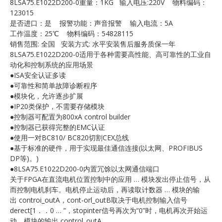
8LSA75.E1022D200-0重量：1KG 输入电压:220V 物料编码：
E
123015
是否进口：是 报警功能：声音报警 输入电流：5A
工作温度：25℃ 物料编码：54828115
销售范围: 全国 安装方式: 水平安装售后服务质保一年
8LSA75.E1022D200-0适用于各种需要高性能、高可靠性的工业自
动化和控制系统的应用场景
●ISA安全认证多读
●可靠性和简单故障诊断程序
●模块化，允许逐步扩展
●IP20类保护，不需要存储模块
A
●控制器可配置为800xA control builder
●控制器已获得完整的EMC认证
●使用一对BC810/ BC820切割CEX总线
●基于标准的硬件，用于实现最佳通信连接(以太网、PROFIBUS
DP等)。)
●8LSA75.E1022D200-0内置冗馀以太网通信端口
关于FPGA在直流电机位置控制中的应用 … 模块发出停止信号，从
而控制电机刹车。电机停止运动后，再读取计数器 … 模块的输
出 controi_outA，cont-orl_outB取决于电机控制输入信号
derect[1．．0 … ”，stopinter信号再次为“0”时，电机再次开始运
动，模块的输出 control_outA …