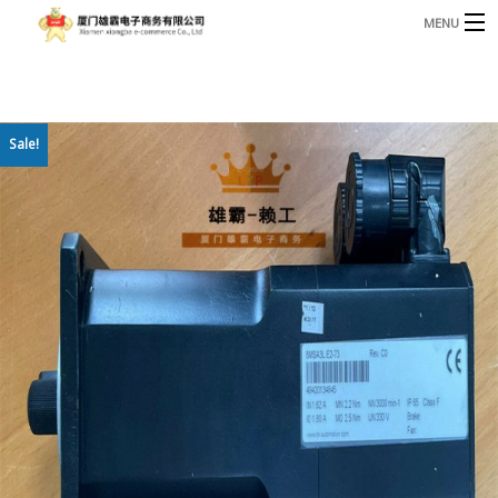
MENU
3221366881@qq.com
Phone: +86 17750010683
首页
Sale!
产品
B
资讯
B
关于我们
联系我们