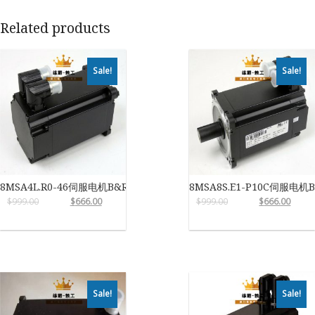
Related products
Sale!
Sale!
8MSA4L.R0-46伺服电机B&R
8MSA8S.E1-P10C伺服电机
$
999.00
$
666.00
$
999.00
$
666.00
Sale!
Sale!