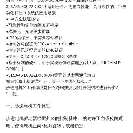
销售范围: 全国 安装方式: 水平安装售后服务质保一年
E
8LSA45.E0022D000-0适用于各种需要高性能、高可靠性的工业自
动化和控制系统的应用场景
●ISA安全认证多读
●可靠性和简单故障诊断程序
●模块化，允许逐步扩展
●IP20类保护，不需要存储模块
●控制器可配置为800xA control builder
●控制器已获得完整的EMC认证
●使用一对BC810/ BC820切割CEX总线
●基于标准的硬件，用于实现最佳通信连接(以太网、PROFIBUS
A
DP等)。)
●8LSA45.E0022D000-0内置冗馀以太网通信端口
如果能将电机后盖打开，看一下里边的接线 …”
步进电机的工作原理是什么?步进电机如何按照结构进行分类?
“… 哦。
一、步进电机工作原理
步进电机驱动器根据外来的控制脉冲 … 的时序正向或反向通
电，使得电机正向/反向旋转，或者锁定。