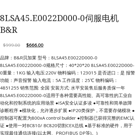
8LSA45.E0022D000-0伺服电机
B&R
$
999.00
$
666.00
品牌：B&R贝加莱 型号：8LSA45.E0022D000-0
8LSA45.E0022D000-0规格尺寸：40*20*20
8LSA45.E0022D000-
0重量：1KG 输入电压:220V
物料编码：123015 是否进口：是
报警
功能：声音报警 输入电流：5A
工作温度：25℃ 物料编码：
4851255
销售范围: 全国 安装方式: 水平安装售后服务质保一年
8LSA45.E0022D000-0适用于各种需要高性能、高可靠性的工业自
动化和控制系统的应用场景
●ISA安全认证多读
●可靠性和简单故障
诊断程序
●模块化，允许逐步扩展
●IP20类保护，不需要存储模块
●
控制器可配置为800xA control builder
●控制器已获得完整的EMC认
证
●使用一对BC810/ BC820切割CEX总线
●基于标准的硬件，用于
实现最佳通信连接(以太网、PROFIBUS DP等)。)