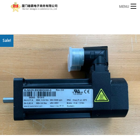
MENU
3221366881@qq.com
Phone: +86 17750010683
首页
Sale!
产品
B
资讯
B
关于我们
联系我们