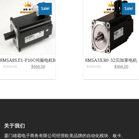
Sale!
Sale!
8MSA8S.E1-P10C伺服电机B&R
8MSA3X.R0-32贝加莱电机
$
999.00
$
666.00
$
999.00
$
666.00
关于我们
厦门雄霸电子商务有限公司经营欧美品牌的自动化模块、板卡、