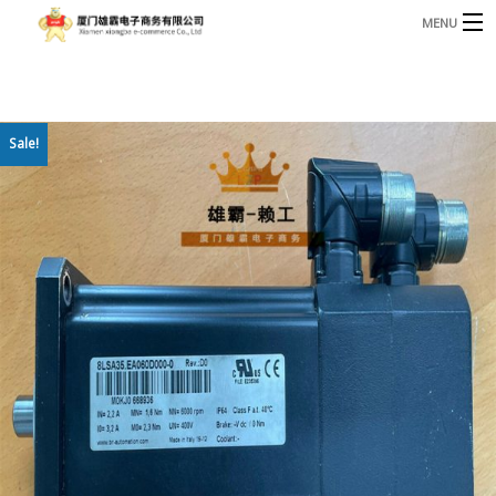
MENU
3221366881@qq.com
Phone: +86 17750010683
首页
Sale!
产品
B
资讯
B
关于我们
联系我们