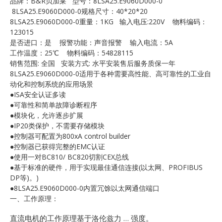
品牌：B&R贝加莱 型号：8LSA25.E9060D000-0
E
8LSA25.E9060D000-0规格尺寸：40*20*20
8LSA25.E9060D000-0重量：1KG 输入电压:220V 物料编码：
123015
是否进口：是 报警功能：声音报警 输入电流：5A
工作温度：25℃ 物料编码：54828115
销售范围: 全国 安装方式: 水平安装售后服务质保一年
8LSA25.E9060D000-0适用于各种需要高性能、高可靠性的工业自
动化和控制系统的应用场景
●ISA安全认证多读
●可靠性和简单故障诊断程序
A
●模块化，允许逐步扩展
●IP20类保护，不需要存储模块
●控制器可配置为800xA control builder
●控制器已获得完整的EMC认证
●使用一对BC810/ BC820切割CEX总线
●基于标准的硬件，用于实现最佳通信连接(以太网、PROFIBUS
DP等)。)
●8LSA25.E9060D000-0内置冗馀以太网通信端口
一、工作原理：
直流电机的工作原理基于洛伦兹力 … 强度。