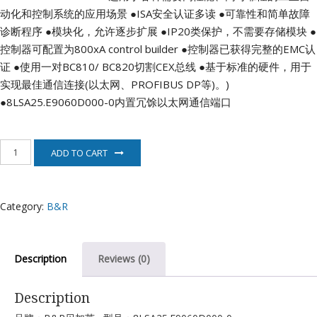
动化和控制系统的应用场景
●ISA安全认证多读
●可靠性和简单故障
诊断程序
●模块化，允许逐步扩展
●IP20类保护，不需要存储模块
●
控制器可配置为800xA control builder
●控制器已获得完整的EMC认
证
●使用一对BC810/ BC820切割CEX总线
●基于标准的硬件，用于
实现最佳通信连接(以太网、PROFIBUS DP等)。)
●8LSA25.E9060D000-0内置冗馀以太网通信端口
8LSA25.E9060D000-
ADD TO CART
0
伺
服
电
Category:
B&R
机
B&R
quantity
Description
Reviews (0)
Description