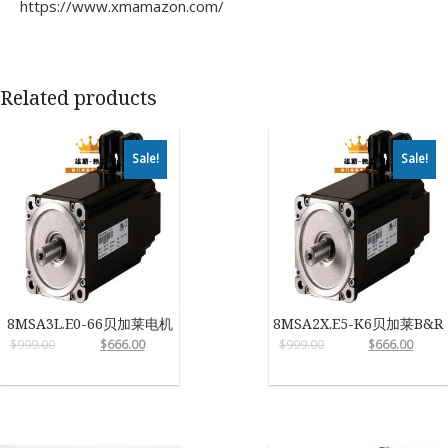
https://www.xmamazon.com/
Related products
Sale!
Sale!
8MSA3L.E0-66贝加莱电机
8MSA2X.E5-K6贝加莱B&R
$
999.00
$
666.00
$
999.00
$
666.00