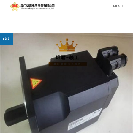
MENU
3221366881@qq.com
Phone: +86 17750010683
首页
Sale!
产品
B
资讯
B
关于我们
联系我们