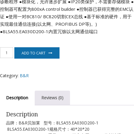
诊断程序
●模块化，允许逐步扩展
●IP20类保护，不需要存储模块
●
控制器可配置为800xA control builder
●控制器已获得完整的EMC认
证
●使用一对BC810/ BC820切割CEX总线
●基于标准的硬件，用于
实现最佳通信连接(以太网、PROFIBUS DP等)。)
●8LSA55.EA030D200-1内置冗馀以太网通信端口
8LSA55.EA030D200-
ADD TO CART
1
贝
加
莱
Category:
B&R
电
机
quantity
Description
Reviews (0)
Description
品牌：B&R贝加莱 型号：8LSA55.EA030D200-1
8LSA55.EA030D200-1规格尺寸：40*20*20