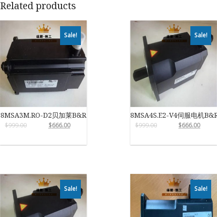
Related products
Sale!
Sale!
8MSA3M.RO-D2贝加莱B&R
8MSA4S.E2-V4伺服电机B&
$
999.00
$
666.00
$
999.00
$
666.00
Sale!
Sale!