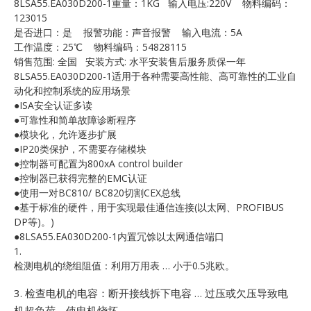
8LSA55.EA030D200-1重量：1KG 输入电压:220V 物料编码：
E
123015
是否进口：是 报警功能：声音报警 输入电流：5A
工作温度：25℃ 物料编码：54828115
销售范围: 全国 安装方式: 水平安装售后服务质保一年
8LSA55.EA030D200-1适用于各种需要高性能、高可靠性的工业自
动化和控制系统的应用场景
●ISA安全认证多读
●可靠性和简单故障诊断程序
●模块化，允许逐步扩展
●IP20类保护，不需要存储模块
A
●控制器可配置为800xA control builder
●控制器已获得完整的EMC认证
●使用一对BC810/ BC820切割CEX总线
●基于标准的硬件，用于实现最佳通信连接(以太网、PROFIBUS
DP等)。)
●8LSA55.EA030D200-1内置冗馀以太网通信端口
1.
检测电机的绕组阻值：利用万用表 … 小于0.5兆欧。
3.
检查电机的电容：断开接线拆下电容 … 过压或欠压导致电
机超负荷，使电机烧坏。