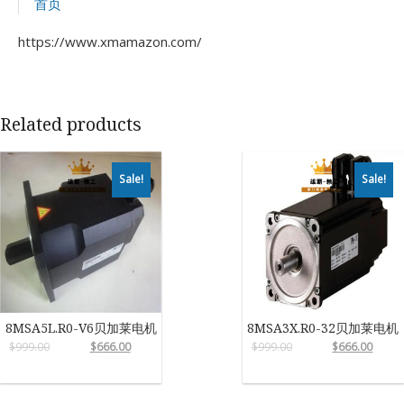
首页
https://www.xmamazon.com/
Related products
Sale!
Sale!
8MSA5L.R0-V6贝加莱电机
8MSA3X.R0-32贝加莱电机
$
999.00
$
666.00
$
999.00
$
666.00