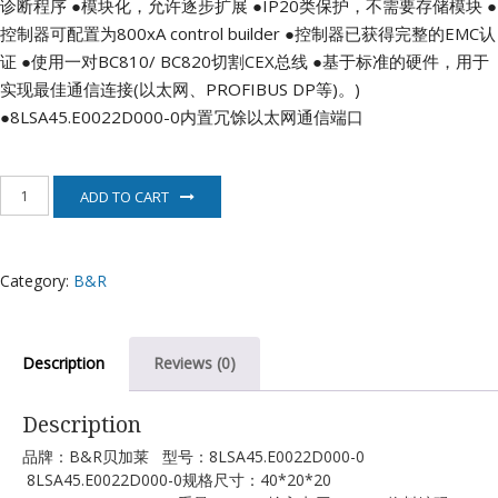
诊断程序
●模块化，允许逐步扩展
●IP20类保护，不需要存储模块
●
控制器可配置为800xA control builder
●控制器已获得完整的EMC认
证
●使用一对BC810/ BC820切割CEX总线
●基于标准的硬件，用于
实现最佳通信连接(以太网、PROFIBUS DP等)。)
●8LSA45.E0022D000-0内置冗馀以太网通信端口
8LSA45.E0022D000-
ADD TO CART
0
贝
加
莱
Category:
B&R
电
机
quantity
Description
Reviews (0)
Description
品牌：B&R贝加莱 型号：8LSA45.E0022D000-0
8LSA45.E0022D000-0规格尺寸：40*20*20