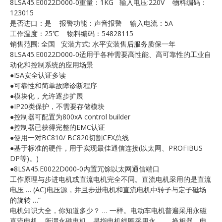
8LSA45.E0022D000-0重量：1KG 输入电压:220V 物料编码：
E
123015
是否进口：是 报警功能：声音报警 输入电流：5A
工作温度：25℃ 物料编码：54828115
销售范围: 全国 安装方式: 水平安装售后服务质保一年
8LSA45.E0022D000-0适用于各种需要高性能、高可靠性的工业自
动化和控制系统的应用场景
●ISA安全认证多读
●可靠性和简单故障诊断程序
●模块化，允许逐步扩展
●IP20类保护，不需要存储模块
A
●控制器可配置为800xA control builder
●控制器已获得完整的EMC认证
●使用一对BC810/ BC820切割CEX总线
●基于标准的硬件，用于实现最佳通信连接(以太网、PROFIBUS
DP等)。)
●8LSA45.E0022D000-0内置冗馀以太网通信端口
工作原理与步进电机或直流电机完全不同。直流电机采用的是直流
电压 … (AC)电压源，并且步进电机和直流电机中转子与定子磁场
的旋转 …”
电机知识大全，你知道多少？ … 一样。电动车电机普遍采用永磁
直流电机。所谓永磁电机，是指电机线圈采用永 … 、换相器、电