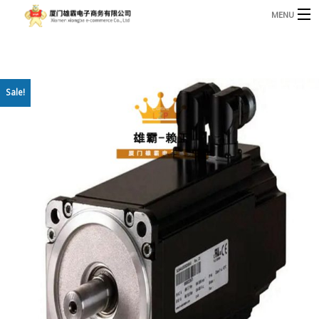
MENU
3221366881@qq.com
Phone: +86 17750010683
首页
Sale!
产品
B
资讯
B
关于我们
联系我们