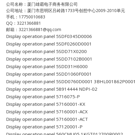
公司名称：厦门雄霸电子商务有限公司
公司地址：厦门市思明区吕岭路1733号创想中心2009-2010单元
手机：17750010683
QQ：3221366881
邮箱：3221366881@qq.com
Display operation panel 5SDF0345D0006
Display operation panel 5SDF0260D0001
Display operation panel 5SDD71X0200
Display operation panel 5SDD7102B0001
Display operation panel 5SDD31H6000
Display operation panel 5SDD1060F0001
Display operation panel 5SDD0760D0001 3BHL001862P000
Display operation panel 58914444 NDPI-02
Display operation panel 5716075-P
Display operation panel 57160001-KX
Display operation panel 57160001-ACX
Display operation panel 57160001-ACT
Display operation panel 57120001-P
Display operation panel 560CMU05 1KGT012700R0002