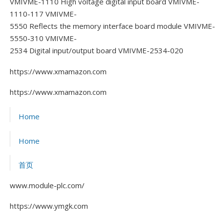
VMIVME-1110 High voltage digital input board VMIVME-
1110-117
VMIVME-
5550 Reflects the memory interface board module VMIVME-
5550-310
VMIVME-
2534 Digital input/output board VMIVME-2534-020
https://www.xmamazon.com
https://www.xmamazon.com
Home
Home
首页
www.module-plc.com/
https://www.ymgk.com