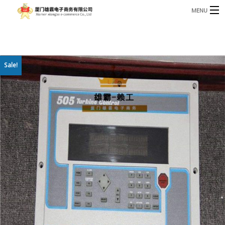
MENU
3221366881@qq.com
Phone: +86 17750010683
首页
Sale!
产品
B
资讯
B
关于我们
联系我们