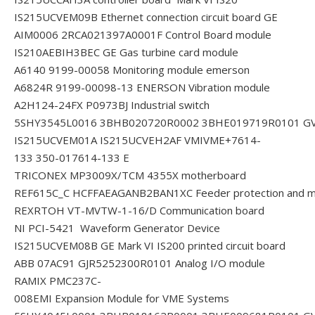
IS215UCVEM09B Ethernet connection circuit board GE
AIM0006 2RCA021397A0001F Control Board module
IS210AEBIH3BEC GE Gas turbine card module
A6140 9199-00058 Monitoring module emerson
A6824R 9199-00098-13 ENERSON Vibration module
A2H124-24FX P0973BJ Industrial switch
5SHY3545L0016 3BHB020720R0002 3BHE019719R0101 G
IS215UCVEM01A IS215UCVEH2AF VMIVME+7614-
133 350-017614-133 E
TRICONEX MP3009X/TCM 4355X motherboard
REF615C_C HCFFAEAGANB2BAN1XC Feeder protection and me
REXRTOH VT-MVTW-1-16/D Communication board
NI PCI-5421 Waveform Generator Device
IS215UCVEM08B GE Mark VI IS200 printed circuit board
ABB 07AC91 GJR5252300R0101 Analog I/O module
RAMIX PMC237C-
008EMI Expansion Module for VME Systems