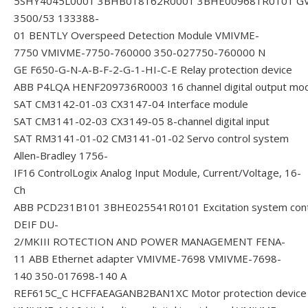
5SHY4045L0001 3BHB018162R0001 3BHE009681R0101 G
3500/53 133388-
01 BENTLY Overspeed Detection Module
VMIVME-
7750 VMIVME-7750-760000 350-027750-760000 N
GE F650-G-N-A-B-F-2-G-1-HI-C-E Relay protection device
ABB P4LQA HENF209736R0003 16 channel digital output mo
SAT CM3142-01-03 CX3147-04 Interface module
SAT CM3141-02-03 CX3149-05 8-channel digital input
SAT RM3141-01-02 CM3141-01-02 Servo control system
Allen-Bradley 1756-
IF16 ControlLogix Analog Input Module, Current/Voltage, 16-
Ch
ABB PCD231B101 3BHE025541R0101 Excitation system contr
DEIF DU-
2/MKIII ROTECTION AND POWER MANAGEMENT
FENA-
11 ABB Ethernet adapter
VMIVME-7698 VMIVME-7698-
140 350-017698-140 A
REF615C_C HCFFAEAGANB2BAN1XC Motor protection device