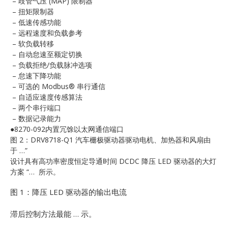
– 歧管气压 (MAP) 限制器
E
– 扭矩限制器
– 低速传感功能
– 远程速度和负载参考
– 软负载转移
– 自动怠速至额定切换
– 负载拒绝/负载脉冲选项
– 怠速下降功能
– 可选的 Modbus® 串行通信
– 自适应速度传感算法
– 两个串行端口
A
– 数据记录能力
●8270-092内置冗馀以太网通信端口
图 2：DRV8718-Q1 汽车栅极驱动器驱动电机、加热器和风扇由
于 …”
设计具有高功率密度恒定导通时间 DCDC 降压 LED 驱动器的大灯
方案 “… 所示。
图 1：降压 LED 驱动器的输出电流
滞后控制方法最能 … 示。