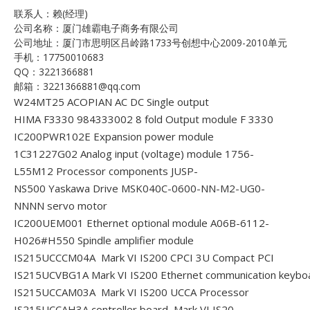
联系人：赖(经理)
公司名称：厦门雄霸电子商务有限公司
公司地址：厦门市思明区吕岭路1733号创想中心2009-2010单元
手机：17750010683
QQ：3221366881
邮箱：3221366881@qq.com
W24MT25 ACOPIAN AC DC Single output
HIMA F3330 984333002 8 fold Output module F 3330
IC200PWR102E Expansion power module
1C31227G02 Analog input (voltage) module
1756-
L55M12 Processor components
JUSP-
NS500 Yaskawa Drive
MSK040C-0600-NN-M2-UG0-
NNNN servo motor
IC200UEM001 Ethernet optional module
A06B-6112-
H026#H550 Spindle amplifier module
IS215UCCCM04A Mark VI IS200 CPCI 3U Compact PCI
IS215UCVBG1A Mark VI IS200 Ethernet communication keybo
IS215UCCAM03A Mark VI IS200 UCCA Processor
IS215UCCAH3A controller board Mark VI IS20