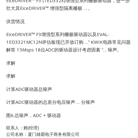
EiceDRIVER™ F3 (1ED332x)增强型系列栅极驱动器，进一步
壮大其EiceDRIVER™
增强型隔离栅极 … 。
供货情况
EiceDRIVER™ F3增强型系列栅极驱动器以及EVAL-
1ED3321MC12N评估板现已开放订购 …”
KWIK电路常见问题
解答 15Msps 18位ADC的驱动器设计考虑因素 “… 噪声。
求解
求解
计算ADC驱动器总噪声
计算ADC驱动器的总差分电压噪声 … 分噪声
图6.总噪声，ADC + 驱动器
联系人：赖(经理)
公司名称：厦门雄霸电子商务有限公司