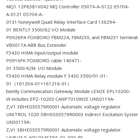
MQ1 12P6381X042 MQ Controller
05074-A-0122 05704-
A-0121 05704-A-
0131 honeywell Quad Relay Interface Card
136294-
01 BENTLY 3500/62 I/O Module
P0926PA FOXBORO FBM224, FBM230, and FBM231 terminal
VBX01TA ABB Bus Extender
F3430 HIMA Input/output module
P0916FK FOXBORO cable
140471-
01 3500/42M I/O Module
F3430 HIMA Relay module F 3430
3500/91-01-
01（161204-01+161216-01）
bently Communication Gateway Module
LENZE EPL10200-
W includes EPZ-10203 CANPT010W3E
UNS0119A-
Z,V1 3BHE030579R0001 Automatic voltage regulator
UNITROL 1020 3BHE030579R0003 Indirect Excitation Syste
UNS0119A-
Z,V1 3BHE030579R0001 Automatic voltage regulator
LAIB V3.0_A00 034STN1-01-300-RS