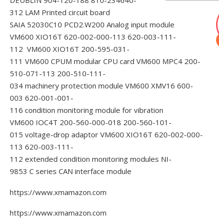
DEUBLIN 904-120-188
810-234640-
312 LAM Printed circuit board
SAIA 52030C10 PCD2.W200 Analog input module
VM600 XIO16T 620-002-000-113 620-003-111-
112 VM600 XIO16T
200-595-031-
111 VM600 CPUM modular CPU card
VM600 MPC4 200-
510-071-113 200-510-111-
034 machinery protection module
VM600 XMV16 600-
003 620-001-001-
116 condition monitoring module for vibration
VM600 IOC4T 200-560-000-018 200-560-101-
015 voltage-drop adaptor
VM600 XIO16T 620-002-000-
113 620-003-111-
112 extended condition monitoring modules
NI-
9853 C series CAN interface module
https://www.xmamazon.com
https://www.xmamazon.com