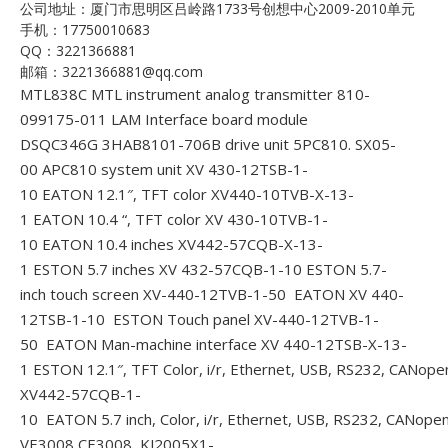
公司地址：厦门市思明区吕岭路1733号创想中心2009-2010单元
手机：17750010683
QQ：3221366881
邮箱：3221366881@qq.com
MTL838C MTL instrument analog transmitter
810-
099175-011 LAM Interface board module
DSQC346G 3HAB8101-706B drive unit
5PC810. SX05-
00 APC810 system unit
XV 430-12TSB-1-
10 EATON 12.1″, TFT color
XV440-10TVB-X-13-
1 EATON 10.4 “, TFT color
XV 430-10TVB-1-
10 EATON 10.4 inches
XV442-57CQB-X-13-
1 ESTON 5.7 inches
XV 432-57CQB-1-10 ESTON 5.7-
inch touch screen
XV-440-12TVB-1-50 EATON
XV 440-
12TSB-1-10 ESTON Touch panel
XV-440-12TVB-1-
50 EATON Man-machine interface
XV 440-12TSB-X-13-
1 ESTON 12.1″, TFT Color, i/r, Ethernet, USB, RS232, CANope
XV442-57CQB-1-
10 EATON 5.7 inch, Color, i/r, Ethernet, USB, RS232, CANope
VE3008 CE3008 KJ2005X1-