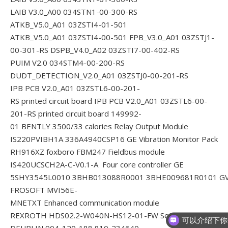
LAIB V3.0_A00 034STN1-00-300-RS
ATKB_V5.0_A01 03ZSTI4-01-501
ATKB_V5.0_A01 03ZSTI4-00-501
FPB_V3.0_A01 03ZSTJ1-
00-301-RS
DSPB_V4.0_A02 03ZSTI7-00-402-RS
PUIM V2.0 034STM4-00-200-RS
DUDT_DETECTION_V2.0_A01 03ZSTJ0-00-201-RS
IPB PCB V2.0_A01 03ZSTL6-00-201-
RS printed circuit board
IPB PCB V2.0_A01 03ZSTL6-00-
201-RS printed circuit board
149992-
01 BENTLY 3500/33 calories Relay Output Module
IS220PVIBH1A 336A4940CSP16 GE Vibration Monitor Pack
RH916XZ foxboro FBM247 Fieldbus module
IS420UCSCH2A-C-V0.1-A Four core controller GE
5SHY3545L0010 3BHB013088R0001 3BHE009681R0101 G
FROSOFT MVI56E-
MNETXT Enhanced communication module
REXROTH HDS02.2-W040N-HS12-01-FW Servo controller