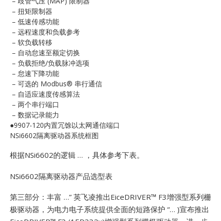
– 歧管气压 (MAP) 限制器
E
– 扭矩限制器
– 低速传感功能
– 远程速度和负载参考
– 软负载转移
– 自动怠速至额定切换
– 负载拒绝/负载脉冲选项
– 怠速下降功能
– 可选的 Modbus® 串行通信
– 自适应速度传感算法
– 两个串行端口
A
– 数据记录能力
●9907-120内置冗馀以太网通信端口
NSi6602隔离驱动器系统框图
根据NSi6602的逻辑 … ，具体参考下表。
NSi6602隔离驱动器产品选型表
第三部分：丰富 …”
英飞凌推出EiceDRIVER™ F3增强型系列栅
极驱动器，为电力电子系统提供全面的短路保护 “… )宣布推出