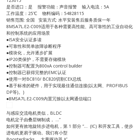
123015
E
是否进口：是 报警功能：声音报警 输入电流：5A
工作温度：25℃ 物料编码：54828115
销售范围: 全国 安装方式: 水平安装售后服务质保一年
8MSA7L.E2-C009适用于各种需要高性能、高可靠性的工业自动化
和控制系统的应用场景
●ISA安全认证多读
●可靠性和简单故障诊断程序
●模块化，允许逐步扩展
●IP20类保护，不需要存储模块
●控制器可配置为800xA control builder
A
●控制器已获得完整的EMC认证
●使用一对BC810/ BC820切割CEX总线
●基于标准的硬件，用于实现最佳通信连接(以太网、PROFIBUS
DP等)。)
●8MSA7L.E2-C009内置冗馀以太网通信端口
与感应交流电机类似，BLDC
电机定子由叠层钢制成， …”
如何更有效地旋转步进电机，第 1 部分 “… (IC) 和开发工具，使步
进电机更易于驱动。我们有小型
BoosterPacks … 大量驱动器 IC