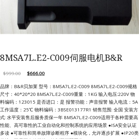
8MSA7L.E2-C009伺服电机B&R
$
999.00
$
666.00
品牌：B&R贝加莱 型号：8MSA7L.E2-C009 8MSA7L.E2-C009规格
尺寸：40*20*20
8MSA7L.E2-C009重量：1KG 输入电压:220V 物
料编码：123015
是否进口：是 报警功能：声音报警 输入电流：5A
工作温度：25℃ 物料编码：3BSE013177R1
销售范围: 全国 安装方
式: 水平安装售后服务质保一年
8MSA7L.E2-C009适用于各种需要高
性能、高可靠性的工业自动化和控制系统的应用场景
●ISA安全认证
多读
●可靠性和简单故障诊断程序
●模块化，允许逐步扩展
●IP20类