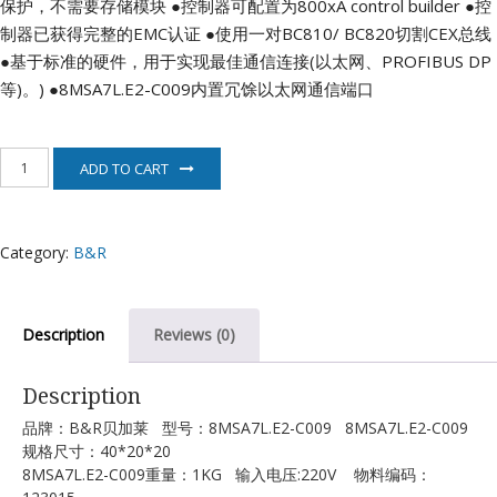
保护，不需要存储模块
●控制器可配置为800xA control builder
●控
制器已获得完整的EMC认证
●使用一对BC810/ BC820切割CEX总线
●基于标准的硬件，用于实现最佳通信连接(以太网、PROFIBUS DP
等)。)
●8MSA7L.E2-C009内置冗馀以太网通信端口
8MSA7L.E2-
ADD TO CART
C009
伺
服
电
Category:
B&R
机
B&R
quantity
Description
Reviews (0)
Description
品牌：B&R贝加莱 型号：8MSA7L.E2-C009 8MSA7L.E2-C009
规格尺寸：40*20*20
8MSA7L.E2-C009重量：1KG 输入电压:220V 物料编码：