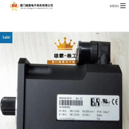
MENU
3221366881@qq.com
Phone: +86 17750010683
首页
Sale!
产品
B
资讯
B
关于我们
联系我们