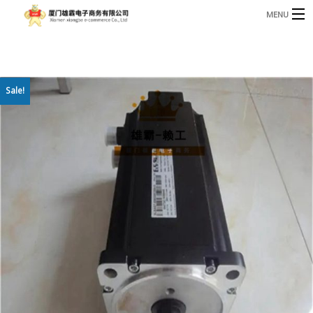
MENU
3221366881@qq.com
Phone: +86 17750010683
首页
Sale!
产品
B
资讯
B
关于我们
联系我们