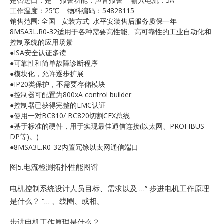
是否进口：是 报警功能：声音报警 输入电流：5A
E
工作温度：25℃ 物料编码：54828115
销售范围: 全国 安装方式: 水平安装售后服务质保一年
8MSA3L.R0-32适用于各种需要高性能、高可靠性的工业自动化和
控制系统的应用场景
●ISA安全认证多读
●可靠性和简单故障诊断程序
●模块化，允许逐步扩展
●IP20类保护，不需要存储模块
●控制器可配置为800xA control builder
●控制器已获得完整的EMC认证
A
●使用一对BC810/ BC820切割CEX总线
●基于标准的硬件，用于实现最佳通信连接(以太网、PROFIBUS
DP等)。)
●8MSA3L.R0-32内置冗馀以太网通信端口
图5.电流检测拓扑性能图谱
电机控制系统设计人员目标、需求以及 …”
步进电机工作原理
是什么？ “… 、线圈、或相。
步进电机工作原理是什么？