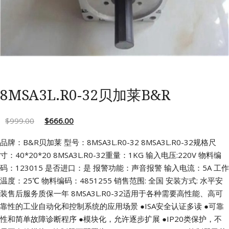
8MSA3L.R0-32贝加莱B&R
$
999.00
$
666.00
品牌：B&R贝加莱 型号：8MSA3L.R0-32
8MSA3L.R0-32规格尺
寸：40*20*20
8MSA3L.R0-32重量：1KG 输入电压:220V
物料编
码：123015 是否进口：是
报警功能：声音报警 输入电流：5A
工作
温度：25℃ 物料编码：4851255
销售范围: 全国 安装方式: 水平安
装售后服务质保一年
8MSA3L.R0-32适用于各种需要高性能、高可
靠性的工业自动化和控制系统的应用场景
●ISA安全认证多读
●可靠
性和简单故障诊断程序
●模块化，允许逐步扩展
●IP20类保护，不