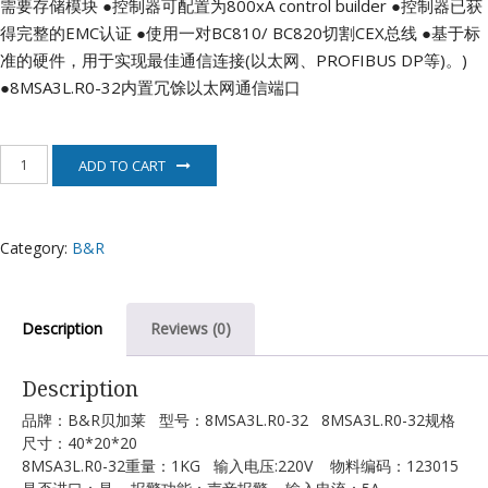
需要存储模块
●控制器可配置为800xA control builder
●控制器已获
得完整的EMC认证
●使用一对BC810/ BC820切割CEX总线
●基于标
准的硬件，用于实现最佳通信连接(以太网、PROFIBUS DP等)。)
●8MSA3L.R0-32内置冗馀以太网通信端口
8MSA3L.R0-
ADD TO CART
32
贝
加
莱
Category:
B&R
B&R
quantity
Description
Reviews (0)
Description
品牌：B&R贝加莱 型号：8MSA3L.R0-32 8MSA3L.R0-32规格
尺寸：40*20*20
8MSA3L.R0-32重量：1KG 输入电压:220V 物料编码：123015