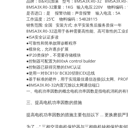
品牌：B&R贝加莱 型号：8MSA3X.R0-32 8MSA3X.R0-
8MSA3X.R0-32重量：1KG 输入电压:220V 物料编码：1
是否进口：是 报警功能：声音报警 输入电流：5A
工作温度：25℃ 物料编码：54828115
销售范围: 全国 安装方式: 水平安装售后服务质保一年
8MSA3X.R0-32适用于各种需要高性能、高可靠性的
●ISA安全认证多读
●可靠性和简单故障诊断程序
●模块化，允许逐步扩展
●IP20类保护，不需要存储模块
●控制器可配置为800xA control builder
●控制器已获得完整的EMC认证
●使用一对BC810/ BC820切割CEX总线
●基于标准的硬件，用于实现最佳通信连接(以太网、PROFIB
●8MSA3X.R0-32内置冗馀以太网通信端口
一、电机功率因数的概念电机功率因数是指电机消耗的有功功
三、提高电机功率因数的措施
提高电机功率因数的措施主要包括以下 … 更换磨损
为了 …”
三相交流电机保护器与三相电机缺相保护有何区