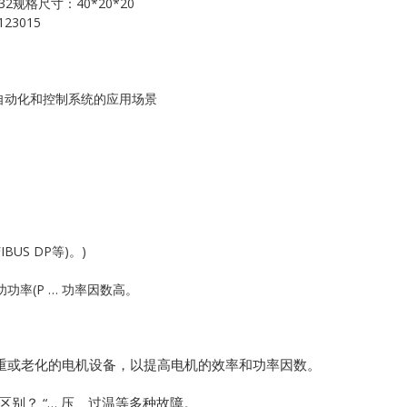
32规格尺寸：40*20*20
Kollmorgen
23015
KONGSBERG
Lam Research
工业自动化和控制系统的应用场景
MOTOROLA
PROSOFT
REXROTH
US DP等)。)
Rolls Royce
率(P … 功率因数高。
SAM ELETRONICS
SCHNEIDER
严重或老化的电机设备，以提高电机的效率和功率因数。
别？ “… 压、过温等多种故障。
TRICONEX