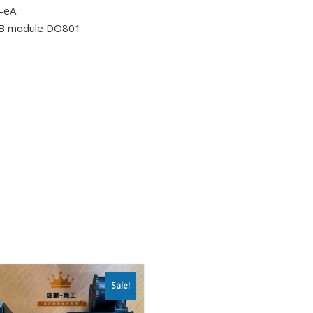
-eA
BB module DO801
Sale!