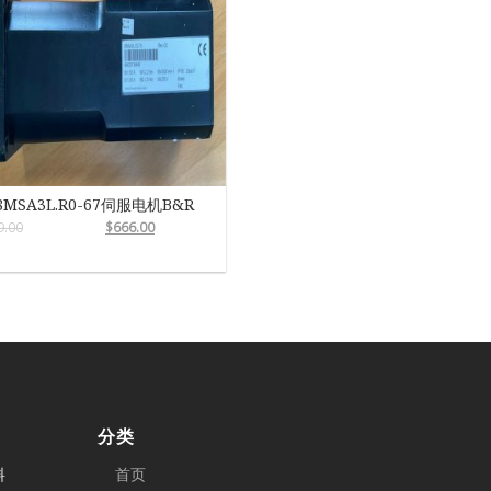
8MSA3L.R0-67伺服电机B&R
9.00
$
666.00
分类
料
首页