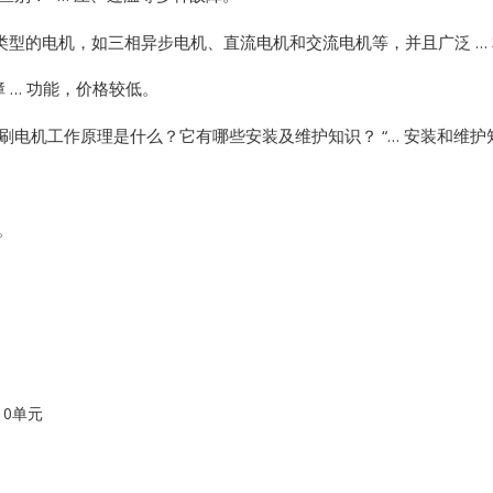
类型的电机，如三相异步电机、直流电机和交流电机等，并且广泛 …
Vibro-meter
 … 功能，价格较低。
WATLOW ANAFAZE
刷电机工作原理是什么？它有哪些安装及维护知识？ “… 安装和维护
WOODWARD
。
10单元