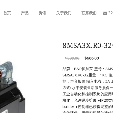
32
首页
产品
资讯
关于我们
联系我们
ABB
行业动态
B&R
公司介绍
8MSA3X.R0-
GE
$
999.00
$
666.00
EMERSON
品牌：B&R贝加莱 型号：8MSA3
8MSA3X.R0-32重量：1KG 
AMAT
能：声音报警 输入电流：5A
工
方式: 水平安装售后服务质保
Bently Nevada
工业自动化和控制系统的应用
块化，允许逐步扩展
●IP2
NI
builder
●控制器已获得完整的
准的硬件，用于实现最佳通信连接(