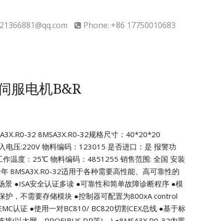
21366881@qq.com
Phone: +86 17750010683
32伺服电机B&R
X.R0-32
8MSA3X.R0-32规格尺寸：40*20*20
输入电压:220V
物料编码：123015 是否进口：是
报警功
作温度：25℃ 物料编码：4851255
销售范围: 全国 安装
一年
8MSA3X.R0-32适用于各种需要高性能、高可靠性的
场景
●ISA安全认证多读
●可靠性和简单故障诊断程序
●模
0类保护，不需要存储模块
●控制器可配置为800xA control
EMC认证
●使用一对BC810/ BC820切割CEX总线
●基于标
以太网、PROFIBUS DP等)。)
●8MSA3X.R0-32内置