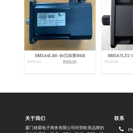
8MSA4L.R0-46贝加莱B&R
8MSA7L.E2
$
999.00
$
666.00
$
999.00
关于我们
联系
厦门雄霸电子商务有限公司经营欧美品牌的
Ph