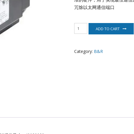
EATON
冗馀以太网通信端口
ELAU
8MSA3X.R0-
ADD TO CART
32
Enterasys
伺
服
EPRO
电
Category:
B&R
机
B&R
FOXBORO
quantity
HIMA
HONEYWELL
ICS TRIPLEX
Kawasaki