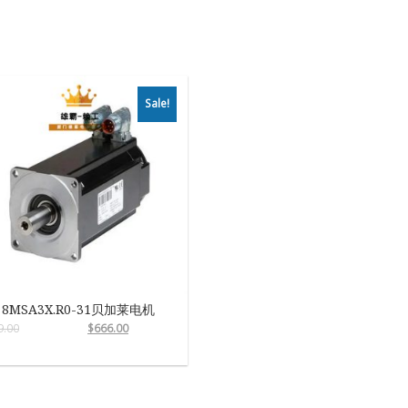
Sale!
8MSA3X.R0-31贝加莱电机
9.00
$
666.00