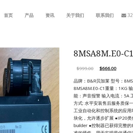
32
首页
产品
资讯
关于我们
联系我们
ABB
行业动态
B&R
公司介绍
8MSA8M.E0-
GE
$
999.00
$
666.00
EMERSON
品牌：B&R贝加莱 型号：8MSA8
8MSA8M.E0-C1重量：1KG 
AMAT
能：声音报警 输入电流：5A
工
方式: 水平安装售后服务质保
Bently Nevada
工业自动化和控制系统的应用
块化，允许逐步扩展
●IP2
NI
builder
●控制器已获得完整的
准的硬件，用于实现最佳通信连接(