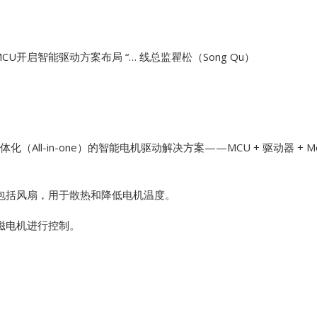
Vibro-meter
开启智能驱动方案布局 “… 线总监瞿松（Song Qu）
WATLOW ANAFAZE
WOODWARD
All-in-one）的智能电机驱动解决方案——MCU + 驱动器 + Mos
 包括风扇，用于散热和降低电机温度。
磁电机进行控制。