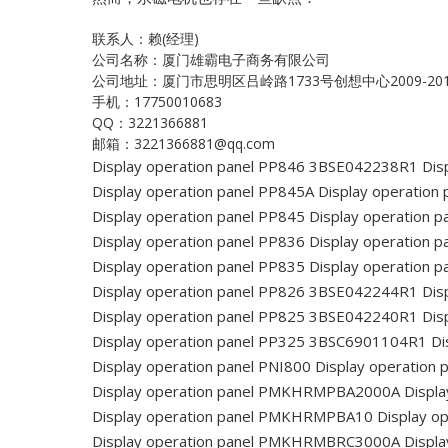
联系人：赖(经理)
公司名称：厦门雄霸电子商务有限公司
公司地址：厦门市思明区吕岭路1733号创想中心2009-20
手机：17750010683
QQ：3221366881
邮箱：3221366881@qq.com
Display operation panel PP846 3BSE042238R1
Dis
Display operation panel PP845A
Display operation
Display operation panel PP845
Display operation p
Display operation panel PP836
Display operation p
Display operation panel PP835
Display operation p
Display operation panel PP826 3BSE042244R1
Disp
Display operation panel PP825 3BSE042240R1
Disp
Display operation panel PP325 3BSC6901104R1
Di
Display operation panel PNI800
Display operation 
Display operation panel PMKHRMPBA2000A
Displ
Display operation panel PMKHRMPBA10
Display o
Display operation panel PMKHRMBRC3000A
Displa