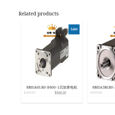
Related products
Sale!
8MSA6S.R0-B400-1贝加莱电机
8MSA5M.R0
$
999.00
$
666.00
$
999.00