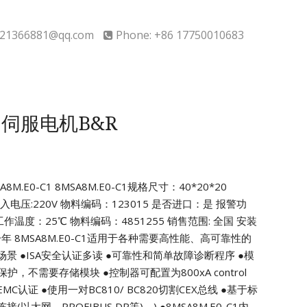
21366881@qq.com
Phone: +86 17750010683
C1伺服电机B&R
M.E0-C1
8MSA8M.E0-C1规格尺寸：40*20*20
输入电压:220V
物料编码：123015 是否进口：是
报警功
作温度：25℃ 物料编码：4851255
销售范围: 全国 安装
一年
8MSA8M.E0-C1适用于各种需要高性能、高可靠性的
场景
●ISA安全认证多读
●可靠性和简单故障诊断程序
●模
0类保护，不需要存储模块
●控制器可配置为800xA control
EMC认证
●使用一对BC810/ BC820切割CEX总线
●基于标
以太网、PROFIBUS DP等)。)
●8MSA8M.E0-C1内