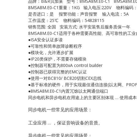
品牌：B&R贝加莱 型号：8MSA8M.E0-C1 8MSA8M.E0
8MSA8M.E0-C1重量：1KG 输入电压:220V 物料编码：1
是否进口：是 报警功能：声音报警 输入电流：5A
工作温度：25℃ 物料编码：54828115
销售范围: 全国 安装方式: 水平安装售后服务质保一年
8MSA8M.E0-C1适用于各种需要高性能、高可靠性的
●ISA安全认证多读
●可靠性和简单故障诊断程序
●模块化，允许逐步扩展
●IP20类保护，不需要存储模块
●控制器可配置为800xA control builder
●控制器已获得完整的EMC认证
●使用一对BC810/ BC820切割CEX总线
●基于标准的硬件，用于实现最佳通信连接(以太网、PROFIB
●8MSA8M.E0-C1内置冗馀以太网通信端口
同步电机和异步电机在用途上的主要区别体现 … 使用成
同步电机一些常见的应用场景：
工业应用 … ，保证音响设备的音质。
异步电机一些常见的应用场景：