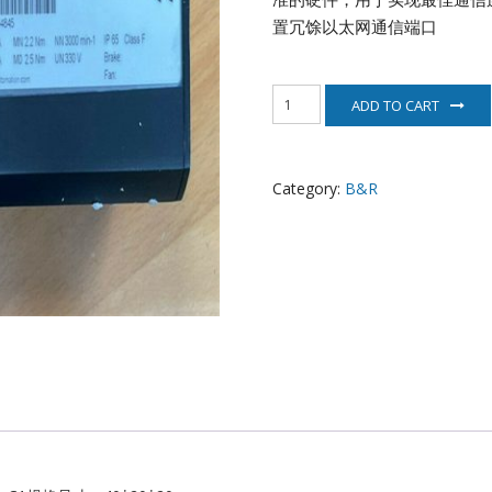
EATON
置冗馀以太网通信端口
ELAU
8MSA8M.E0-
ADD TO CART
C1
Enterasys
伺
服
EPRO
电
Category:
B&R
机
B&R
FOXBORO
quantity
HIMA
HONEYWELL
ICS TRIPLEX
Kawasaki