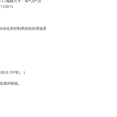
-C1规格尺寸：40*20*20
Kollmorgen
23015
KONGSBERG
Lam Research
工业自动化和控制系统的应用场景
MOTOROLA
PROSOFT
REXROTH
US DP等)。)
Rolls Royce
本也相对较低。
SAM ELETRONICS
SCHNEIDER
TRICONEX