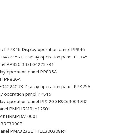
anel PP846
Display operation panel PP846
SE042235R1
Display operation panel PP845
panel PP836 3BSE042237R1
lay operation panel PP835A
nel PP826A
SE042240R3
Display operation panel PP825A
ay operation panel PP815
lay operation panel PP220 3BSC690099R2
 panel PMKHRMRLY12S01
l PMKHRMPBA10001
RMBRC3000B
 panel PMA323BE HIEE300308R1