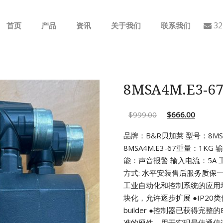
32
首页
产品
资讯
关于我们
联系我们
ABB
行业动态
B&R
公司介绍
8MSA4M.E3
GE
$
999.00
$
666.00
EMERSON
品牌：B&R贝加莱 型号：8MSA4
8MSA4M.E3-67重量：1KG 
AMAT
能：声音报警 输入电流：5A
工
方式: 水平安装售后服务质保
Bently Nevada
工业自动化和控制系统的应用
块化，允许逐步扩展
●IP2
NI
builder
●控制器已获得完整的
准的硬件，用于实现最佳通信连接(