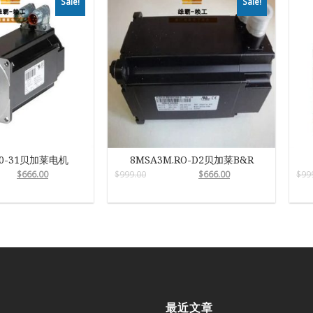
Sale!
Sale!
R0-31贝加莱电机
8MSA3M.RO-D2贝加莱B&R
$
666.00
$
999.00
$
666.00
$
99
最近文章