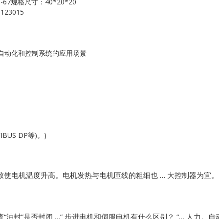
-67规格尺寸：40*20*20
Kollmorgen
23015
KONGSBERG
Lam Research
工业自动化和控制系统的应用场景
MOTOROLA
PROSOFT
REXROTH
US DP等)。)
Rolls Royce
SAM ELETRONICS
致使电机温度升高。电机发热与电机匝线的粗细也 … 大控制器为宜。
SCHNEIDER
油封”是否封闭 …”
步进电机和伺服电机有什么区别？ “… 人力。
TRICONEX