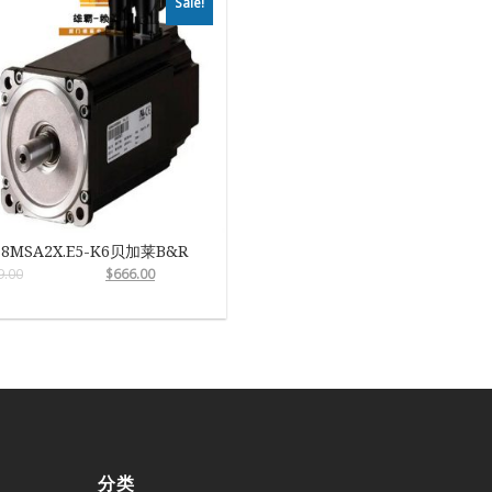
Sale!
8MSA2X.E5-K6贝加莱B&R
9.00
$
666.00
分类