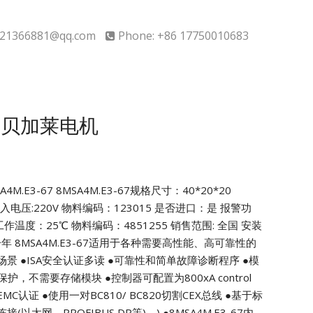
21366881@qq.com
Phone: +86 17750010683
-67贝加莱电机
M.E3-67
8MSA4M.E3-67规格尺寸：40*20*20
输入电压:220V
物料编码：123015 是否进口：是
报警功
作温度：25℃ 物料编码：4851255
销售范围: 全国 安装
一年
8MSA4M.E3-67适用于各种需要高性能、高可靠性的
场景
●ISA安全认证多读
●可靠性和简单故障诊断程序
●模
0类保护，不需要存储模块
●控制器可配置为800xA control
EMC认证
●使用一对BC810/ BC820切割CEX总线
●基于标
以太网、PROFIBUS DP等)。)
●8MSA4M.E3-67内