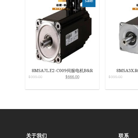
Sale!
8MSA7L.E2-C009伺服电机B&R
8MSA3X.
$
999.00
$
666.00
$
999.00
关于我们
联系