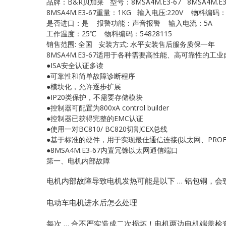
品牌：B&R贝加莱 型号：8MSA4M.E3-67 8MSA4M.E3
8MSA4M.E3-67重量：1KG 输入电压:220V 物料编码：1
是否进口：是 报警功能：声音报警 输入电流：5A
工作温度：25℃ 物料编码：54828115
销售范围: 全国 安装方式: 水平安装售后服务质保一年
8MSA4M.E3-67适用于各种需要高性能、高可靠性的
●ISA安全认证多读
●可靠性和简单故障诊断程序
●模块化，允许逐步扩展
●IP20类保护，不需要存储模块
●控制器可配置为800xA control builder
●控制器已获得完整的EMC认证
●使用一对BC810/ BC820切割CEX总线
●基于标准的硬件，用于实现最佳通信连接(以太网、PROFIB
●8MSA4M.E3-67内置冗馀以太网通信端口
第一、电机内部故障
电机内部故障导致电机发热可能是以下 … 铝包铜，会
电动车电机进水后怎么处理
每次 … 合不严实造成二次损坏！电机两边电机端盖检查“