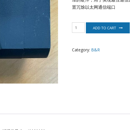
EATON
置冗馀以太网通信端口
ELAU
8MSA4M.E3-
ADD TO CART
67
Enterasys
贝
加
EPRO
莱
Category:
B&R
电
机
FOXBORO
quantity
HIMA
HONEYWELL
ICS TRIPLEX
Kawasaki