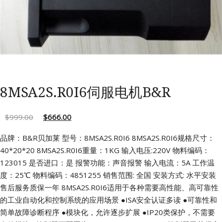
8MSA2S.R0I6伺服电机B&R
$
999.00
$
666.00
品牌：B&R贝加莱 型号：8MSA2S.R0I6
8MSA2S.R0I6规格尺寸：
40*20*20
8MSA2S.R0I6重量：1KG 输入电压:220V
物料编码：
123015 是否进口：是
报警功能：声音报警 输入电流：5A
工作温
度：25℃ 物料编码：4851255
销售范围: 全国 安装方式: 水平安装
售后服务质保一年
8MSA2S.R0I6适用于各种需要高性能、高可靠性
的工业自动化和控制系统的应用场景
●ISA安全认证多读
●可靠性和
简单故障诊断程序
●模块化，允许逐步扩展
●IP20类保护，不需要