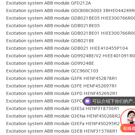
Excitation system ABB module GFD212A
Excitation system ABB module GDC806C6003 3BHE044249
Excitation system ABB module GDB021BE05 HIEE300766R0
Excitation system ABB module GDB021BE05
Excitation system ABB module GDB021BE01 HIEE300766R0
Excitation system ABB module GDB021BE
Excitation system ABB module GDB021 HIEE410455P104
Excitation system ABB module GD9924BE/V2 HIEE401091R
Excitation system ABB module GD9924BE
Excitation system ABB module GCC960C103
Excitation system ABB module G3FK HENF452878R1
Excitation system ABB module G3FE HENF452697R1
可以介绍下
Excitation system ABB module G3FD HENF452692R1
Excitation system ABB module G3FCb HENF458568R1
你们是怎么收费
Excitation system ABB module G3ESa HENF318736R1
Excitation system ABB module G3ENa HENF450268R2
Excitation system ABB module G3EFa HENF450295R2
Excitation system ABB module G3EB HENF315768R1