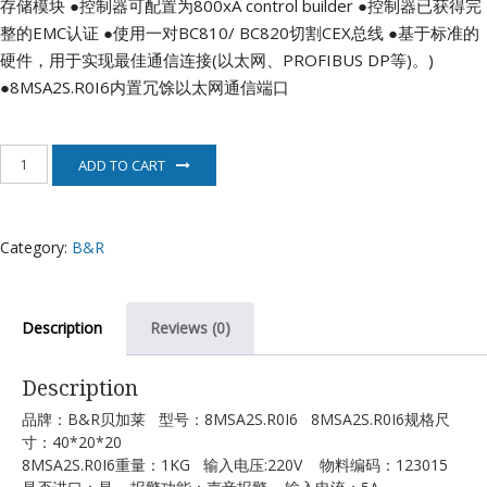
存储模块
●控制器可配置为800xA control builder
●控制器已获得完
整的EMC认证
●使用一对BC810/ BC820切割CEX总线
●基于标准的
硬件，用于实现最佳通信连接(以太网、PROFIBUS DP等)。)
●8MSA2S.R0I6内置冗馀以太网通信端口
8MSA2S.R0I6
ADD TO CART
伺
服
电
机
Category:
B&R
B&R
quantity
Description
Reviews (0)
Description
品牌：B&R贝加莱 型号：8MSA2S.R0I6 8MSA2S.R0I6规格尺
寸：40*20*20
8MSA2S.R0I6重量：1KG 输入电压:220V 物料编码：123015