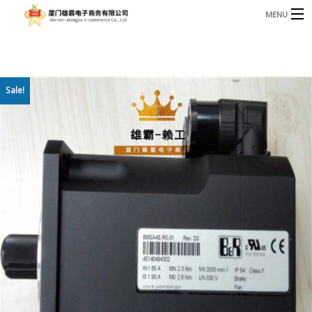
MENU
3221366881@qq.com
Phone: +86 17750010683
首页
Sale!
产品
B
资讯
B
关于我们
联系我们