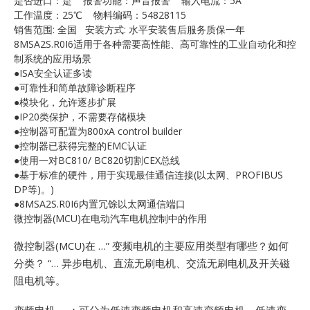
是否进口：是 报警功能：声音报警 输入电流：5A
E
工作温度：25℃ 物料编码：54828115
销售范围: 全国 安装方式: 水平安装售后服务质保一年
8MSA2S.R0I6适用于各种需要高性能、高可靠性的工业自动化和控
制系统的应用场景
●ISA安全认证多读
●可靠性和简单故障诊断程序
●模块化，允许逐步扩展
●IP20类保护，不需要存储模块
●控制器可配置为800xA control builder
●控制器已获得完整的EMC认证
A
●使用一对BC810/ BC820切割CEX总线
●基于标准的硬件，用于实现最佳通信连接(以太网、PROFIBUS
DP等)。)
●8MSA2S.R0I6内置冗馀以太网通信端口
微控制器(MCU)在电动汽车电机控制中的作用
微控制器(MCU)在 …”
变频电机的主要应用类型有哪些？如何
分类？ “… 异步电机、直流无刷电机、交流无刷电机及开关磁
阻电机等。
变频电机 … ：可分为低速变频电机和高速变频电机。低速变