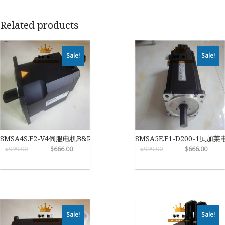
Related products
Sale!
Sale!
8MSA4S.E2-V4伺服电机B&R
8MSA5E.E1-D200-1贝加莱
$
999.00
$
666.00
$
999.00
$
666.00
Sale!
Sale!