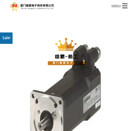
MENU
3221366881@qq.com
Phone: +86 17750010683
首页
Sale!
产品
B
资讯
B
关于我们
联系我们