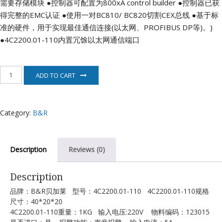
需要存储模块
●控制器可配置为800xA control builder
●控制器已获
得完整的EMC认证
●使用一对BC810/ BC820切割CEX总线
●基于标
准的硬件，用于实现最佳通信连接(以太网、PROFIBUS DP等)。)
●4C2200.01-110内置冗馀以太网通信端口
4C2200.01-
ADD TO CART
110
贝
加
莱
Category:
B&R
B&R
quantity
Description
Reviews (0)
Description
品牌：B&R贝加莱 型号：4C2200.01-110 4C2200.01-110规格
尺寸：40*20*20
4C2200.01-110重量：1KG 输入电压:220V 物料编码：123015