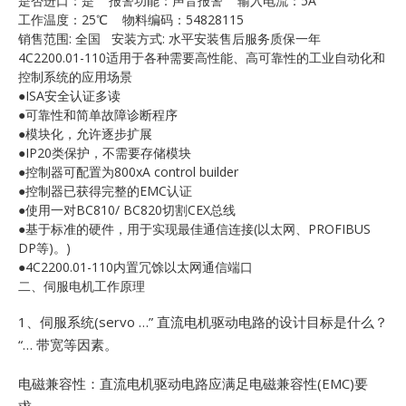
是否进口：是 报警功能：声音报警 输入电流：5A
E
工作温度：25℃ 物料编码：54828115
销售范围: 全国 安装方式: 水平安装售后服务质保一年
4C2200.01-110适用于各种需要高性能、高可靠性的工业自动化和
控制系统的应用场景
●ISA安全认证多读
●可靠性和简单故障诊断程序
●模块化，允许逐步扩展
●IP20类保护，不需要存储模块
●控制器可配置为800xA control builder
●控制器已获得完整的EMC认证
A
●使用一对BC810/ BC820切割CEX总线
●基于标准的硬件，用于实现最佳通信连接(以太网、PROFIBUS
DP等)。)
●4C2200.01-110内置冗馀以太网通信端口
二、伺服电机工作原理
1、伺服系统(servo …”
直流电机驱动电路的设计目标是什么？
“… 带宽等因素。
电磁兼容性：直流电机驱动电路应满足电磁兼容性(EMC)要
求 …