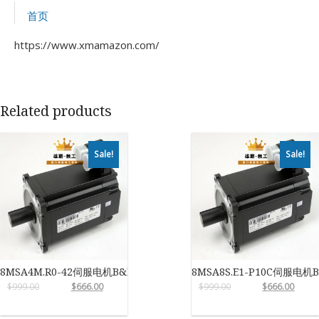
首页
https://www.xmamazon.com/
Related products
Sale!
Sale!
8MSA4M.R0-42伺服电机B&R
8MSA8S.E1-P10C伺服电机
$
999.00
$
666.00
$
999.00
$
666.00