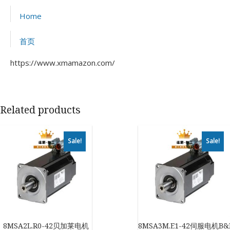
Home
首页
https://www.xmamazon.com/
Related products
Sale!
Sale!
8MSA2L.R0-42贝加莱电机
8MSA3M.E1-42伺服电机B&