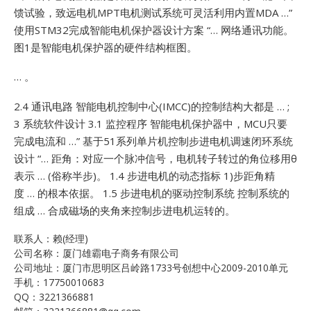
馈试验，致远电机MPT电机测试系统可灵活利用内置MDA …”
使用STM32完成智能电机保护器设计方案 “… 网络通讯功能。
图1是智能电机保护器的硬件结构框图。
… 。
2.4 通讯电路
智能电机控制中心(IMCC)的控制结构大都是 … ;
3 系统软件设计
3.1 监控程序
智能电机保护器中，MCU只要
完成电流和 …”
基于51系列单片机控制步进电机调速闭环系统
设计 “… 距角：对应一个脉冲信号，电机转子转过的角位移用θ
表示 … (俗称半步)。
1.4 步进电机的动态指标
1)步距角精
度 … 的根本依据。
1.5 步进电机的驱动控制系统
控制系统的
组成 … 合成磁场的夹角来控制步进电机运转的。
联系人：赖(经理)
公司名称：厦门雄霸电子商务有限公司
公司地址：厦门市思明区吕岭路1733号创想中心2009-2010单元
手机：17750010683
QQ：3221366881