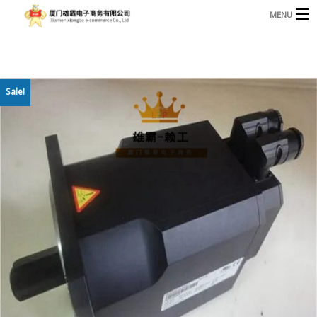
MENU
3221366881@qq.com
Phone: +86 17750010683
首页
Sale!
产品
B
资讯
B
关于我们
联系我们