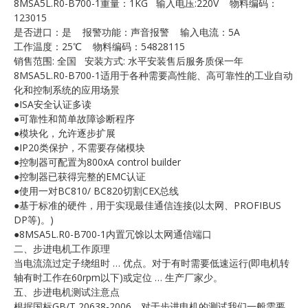
8MSA5L.R0-B700-1重量：1KG 输入电压:220V 物料编码：
E
123015
是否进口：是 报警功能：声音报警 输入电流：5A
工作温度：25℃ 物料编码：54828115
销售范围: 全国 安装方式: 水平安装售后服务质保一年
8MSA5L.R0-B700-1适用于各种需要高性能、高可靠性的工业自动
化和控制系统的应用场景
●ISA安全认证多读
●可靠性和简单故障诊断程序
●模块化，允许逐步扩展
●IP20类保护，不需要存储模块
A
●控制器可配置为800xA control builder
●控制器已获得完整的EMC认证
●使用一对BC810/ BC820切割CEX总线
●基于标准的硬件，用于实现最佳通信连接(以太网、PROFIBUS
DP等)。)
●8MSA5L.R0-B700-1内置冗馀以太网通信端口
二、步进电机工作原理
当电流流过定子绕组时 … 优点。对于有时需要低速运行(即电机转
轴有时工作在60rpm以下)或定位 … 生产厂家少。
五、步进电机测试注意点
根据国标GB/T 20638-2006，对于步进电机的测试我们一般需要