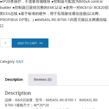
●IP20类保护，不需要存储模块
●控制器可配置为800xA control
builder
●控制器已获得完整的EMC认证
●使用一对BC810/ BC820切
割CEX总线
●基于标准的硬件，用于实现最佳通信连接(以太网、
PROFIBUS DP等)。)
●8MSA5L.R0-B700-1内置冗馀以太网通信端
口
8MSA5L.R0-
ADD TO CART
B700-
1
伺
服
Category:
B&R
电
机
B&R
quantity
Description
Reviews (0)
Description
品牌：B&R贝加莱 型号：8MSA5L.R0-B700-1 8MSA5L.R0-
B700-1规格尺寸：40*20*20