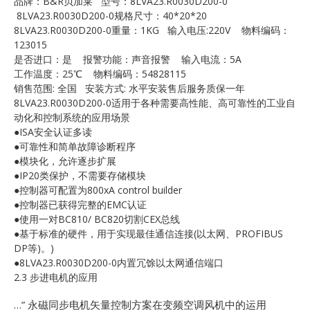
品牌：B&R贝加莱 型号：8LVA23.R0030D200-0
E
8LVA23.R0030D200-0规格尺寸：40*20*20
8LVA23.R0030D200-0重量：1KG 输入电压:220V 物料编码：
123015
是否进口：是 报警功能：声音报警 输入电流：5A
工作温度：25℃ 物料编码：54828115
销售范围: 全国 安装方式: 水平安装售后服务质保一年
8LVA23.R0030D200-0适用于各种需要高性能、高可靠性的工业自
动化和控制系统的应用场景
●ISA安全认证多读
●可靠性和简单故障诊断程序
A
●模块化，允许逐步扩展
●IP20类保护，不需要存储模块
●控制器可配置为800xA control builder
●控制器已获得完整的EMC认证
●使用一对BC810/ BC820切割CEX总线
●基于标准的硬件，用于实现最佳通信连接(以太网、PROFIBUS
DP等)。)
●8LVA23.R0030D200-0内置冗馀以太网通信端口
2.3 步进电机的应用
…”
永磁同步电机矢量控制方案在变频空调风机中的运用