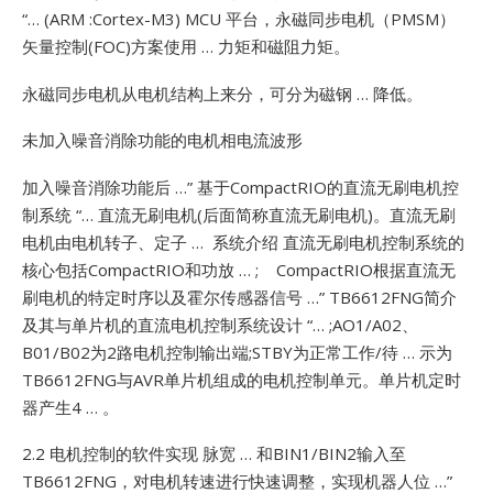
“… (ARM :Cortex-M3) MCU 平台，永磁同步电机（PMSM）
矢量控制(FOC)方案使用 … 力矩和磁阻力矩。
永磁同步电机从电机结构上来分，可分为磁钢 … 降低。
未加入噪音消除功能的电机相电流波形
加入噪音消除功能后 …”
基于CompactRIO的直流无刷电机控
制系统 “… 直流无刷电机(后面简称直流无刷电机)。直流无刷
电机由电机转子、定子 … 系统介绍
直流无刷电机控制系统的
核心包括CompactRIO和功放 … ; CompactRIO根据直流无
刷电机的特定时序以及霍尔传感器信号 …”
TB6612FNG简介
及其与单片机的直流电机控制系统设计 “… ;AO1/A02、
B01/B02为2路电机控制输出端;STBY为正常工作/待 … 示为
TB6612FNG与AVR单片机组成的电机控制单元。单片机定时
器产生4 … 。
2.2 电机控制的软件实现
脉宽 … 和BIN1/BIN2输入至
TB6612FNG，对电机转速进行快速调整，实现机器人位 …”