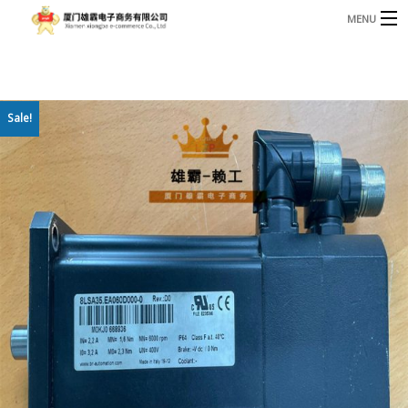
MENU
3221366881@qq.com
Phone: +86 17750010683
首页
Sale!
产品
B
资讯
B
关于我们
联系我们