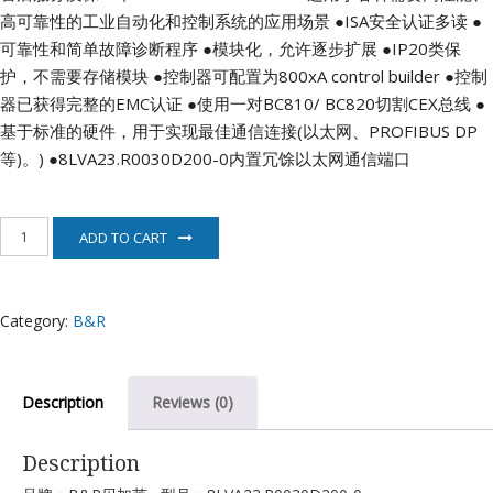
高可靠性的工业自动化和控制系统的应用场景
●ISA安全认证多读
●
可靠性和简单故障诊断程序
●模块化，允许逐步扩展
●IP20类保
护，不需要存储模块
●控制器可配置为800xA control builder
●控制
器已获得完整的EMC认证
●使用一对BC810/ BC820切割CEX总线
●
基于标准的硬件，用于实现最佳通信连接(以太网、PROFIBUS DP
等)。)
●8LVA23.R0030D200-0内置冗馀以太网通信端口
8LVA23.R0030D200-
ADD TO CART
0
伺
服
电
Category:
B&R
机
B&R
quantity
Description
Reviews (0)
Description