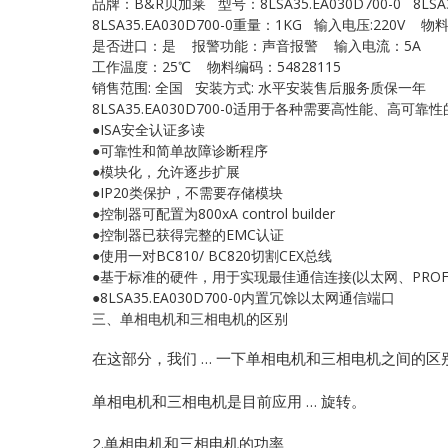
品牌：B&R贝加莱 型号：8LSA35.EA030D700-0 8LSA3
8LSA35.EA030D700-0重量：1KG 输入电压:220V 物
是否进口：是 报警功能：声音报警 输入电流：5A
工作温度：25℃ 物料编码：54828115
销售范围: 全国 安装方式: 水平安装售后服务质保一年
8LSA35.EA030D700-0适用于各种需要高性能、高
●ISA安全认证多读
●可靠性和简单故障诊断程序
●模块化，允许逐步扩展
●IP20类保护，不需要存储模块
●控制器可配置为800xA control builder
●控制器已获得完整的EMC认证
●使用一对BC810/ BC820切割CEX总线
●基于标准的硬件，用于实现最佳通信连接(以太网、PROFIB
●8LSA35.EA030D700-0内置冗馀以太网通信端口
三、单相电机和三相电机的区别
在这部分，我们 … 一下单相电机和三相电机之间的区
单相电机和三相电机是目前应用 … 旋转。
2.单相电机和三相电机的功率