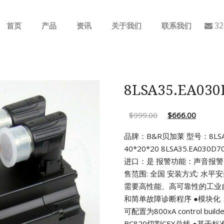
32
首页
产品
资讯
关于我们
联系我们
ABB
行业动态
B&R
公司介绍
8LSA35.EA0
GE
$
999.00
$
666.00
EMERSON
品牌：B&R贝加莱 型号：8LSA35
40*20*20
8LSA35.EA030D
AMAT
进口：是
报警功能：声音报警 
售范围: 全国 安装方式: 水
Bently Nevada
需要高性能、高可靠性的工业
和简单故障诊断程序
●模块化
NI
可配置为800xA control builde
BC820切割CEX总线
●基于标准