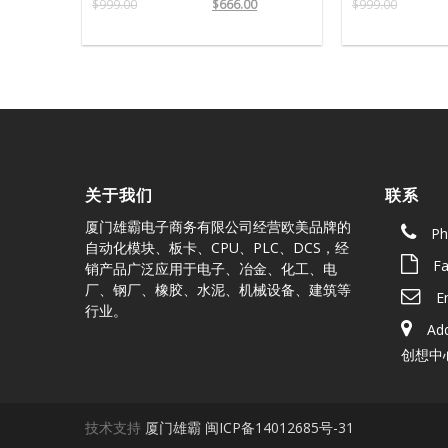
$
999.00
$
666.00
$
999.00
关于我们
联系
厦门雄霸电子商务有限公司经营欧美品牌的
Ph
自动化模块、板卡、CPU、PLC、DCS，经
Fa
销产品广泛应用于电子、冶金、化工、电
厂、钢厂、橡胶、水泥、机械设备、建筑等
E
行业。
Ad
创想中心
技术支持
厦门雄霸
闽ICP备14012685号-31