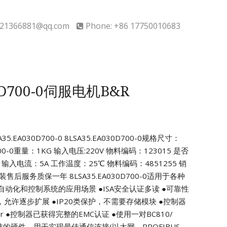
21366881@qq.com
Phone: +86 17750010683
30D700-0伺服电机B&R
.EA030D700-0
8LSA35.EA030D700-0规格尺寸：
700-0重量：1KG 输入电压:220V
物料编码：123015 是否
输入电流：5A
工作温度：25℃ 物料编码：4851255
销
平安装售后服务质保一年
8LSA35.EA030D700-0适用于各种
自动化和控制系统的应用场景
●ISA安全认证多读
●可靠性
，允许逐步扩展
●IP20类保护，不需要存储模块
●控制器
r
●控制器已获得完整的EMC认证
●使用一对BC810/
的硬件，用于实现最佳通信连接(以太网、PROFIBUS