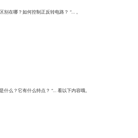
别在哪？如何控制正反转电路？ “… 。
Vibro-meter
WATLOW ANAFAZE
WOODWARD
是什么？它有什么特点？ “… 看以下内容哦。