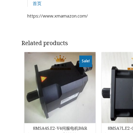
首页
https://www.xmamazon.com/
Related products
Sale!
8MSA4S.E2-V4伺服电机B&R
8MSA7L.E2