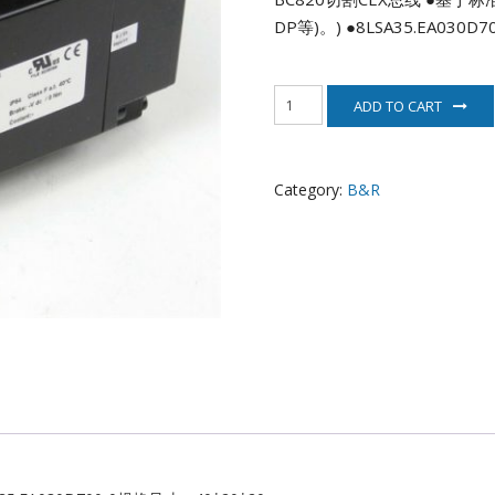
EATON
DP等)。)
●8LSA35.EA03
ELAU
8LSA35.EA030D700-
ADD TO CART
0
Enterasys
伺
服
EPRO
电
Category:
B&R
机
B&R
FOXBORO
quantity
HIMA
HONEYWELL
ICS TRIPLEX
Kawasaki