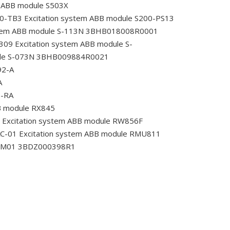
m ABB module S503X
00-TB3
Excitation system ABB module S200-PS13
stem ABB module S-113N 3BHB018008R0001
0309
Excitation system ABB module S-
ule S-073N 3BHB009884R0021
92-A
A
1-RA
B module RX845
Excitation system ABB module RW856F
AC-01
Excitation system ABB module RMU811
RLM01 3BDZ000398R1