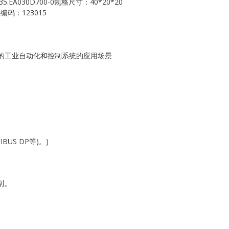
5.EA030D700-0规格尺寸：40*20*20
Kollmorgen
料编码：123015
KONGSBERG
Lam Research
可靠性的工业自动化和控制系统的应用场景
MOTOROLA
PROSOFT
REXROTH
US DP等)。)
Rolls Royce
SAM ELETRONICS
别。
SCHNEIDER
TRICONEX