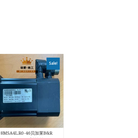
Sale!
8MSA4L.R0-46贝加莱B&R