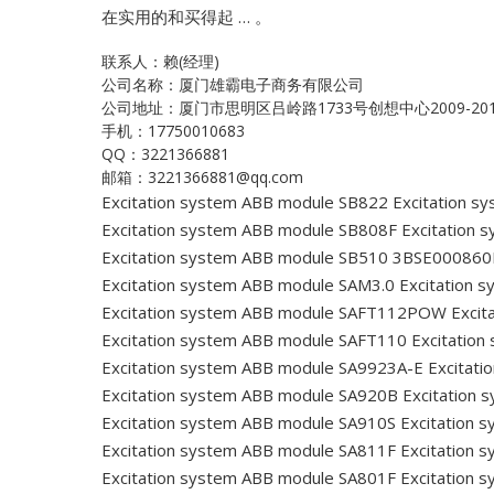
在实用的和买得起 … 。
联系人：赖(经理)
公司名称：厦门雄霸电子商务有限公司
公司地址：厦门市思明区吕岭路1733号创想中心2009-20
手机：17750010683
QQ：3221366881
邮箱：3221366881@qq.com
Excitation system ABB module SB822
Excitation s
Excitation system ABB module SB808F
Excitation 
Excitation system ABB module SB510 3BSE00086
Excitation system ABB module SAM3.0
Excitation 
Excitation system ABB module SAFT112POW
Excit
Excitation system ABB module SAFT110
Excitation
Excitation system ABB module SA9923A-E
Excitati
Excitation system ABB module SA920B
Excitation 
Excitation system ABB module SA910S
Excitation 
Excitation system ABB module SA811F
Excitation 
Excitation system ABB module SA801F
Excitation 