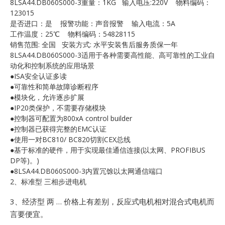
8LSA44.DB060S000-3重量：1KG 输入电压:220V 物料编码：
E
123015
是否进口：是 报警功能：声音报警 输入电流：5A
工作温度：25℃ 物料编码：54828115
销售范围: 全国 安装方式: 水平安装售后服务质保一年
8LSA44.DB060S000-3适用于各种需要高性能、高可靠性的工业自
动化和控制系统的应用场景
●ISA安全认证多读
●可靠性和简单故障诊断程序
●模块化，允许逐步扩展
●IP20类保护，不需要存储模块
A
●控制器可配置为800xA control builder
●控制器已获得完整的EMC认证
●使用一对BC810/ BC820切割CEX总线
●基于标准的硬件，用于实现最佳通信连接(以太网、PROFIBUS
DP等)。)
●8LSA44.DB060S000-3内置冗馀以太网通信端口
2、标准型 三相步进电机
3、经济型 两 … 价格上有差别，反应式电机相对混合式电机而
言要便宜。