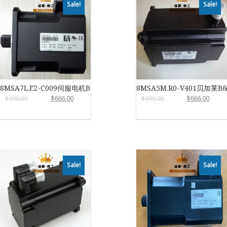
Sale!
Sale!
8MSA7L.E2-C009伺服电机B&R
8MSA5M.R0-V401贝加莱B
$
999.00
$
666.00
$
999.00
$
666.00
Sale!
Sale!