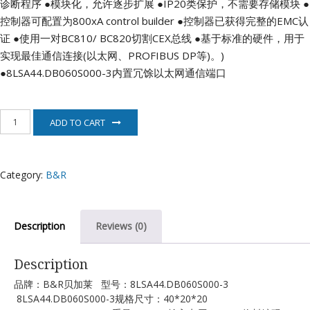
诊断程序
●模块化，允许逐步扩展
●IP20类保护，不需要存储模块
●
控制器可配置为800xA control builder
●控制器已获得完整的EMC认
证
●使用一对BC810/ BC820切割CEX总线
●基于标准的硬件，用于
实现最佳通信连接(以太网、PROFIBUS DP等)。)
●8LSA44.DB060S000-3内置冗馀以太网通信端口
8LSA44.DB060S000-
ADD TO CART
3
贝
加
莱
Category:
B&R
B&R
quantity
Description
Reviews (0)
Description
品牌：B&R贝加莱 型号：8LSA44.DB060S000-3
8LSA44.DB060S000-3规格尺寸：40*20*20