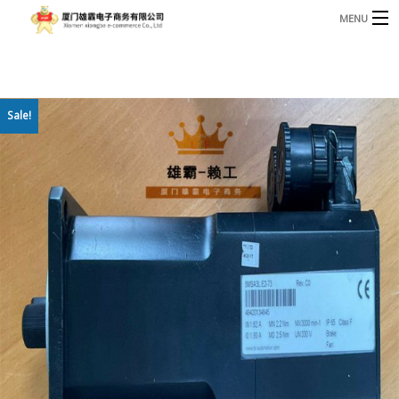
MENU
3221366881@qq.com
Phone: +86 17750010683
首页
Sale!
产品
B
资讯
B
关于我们
联系我们