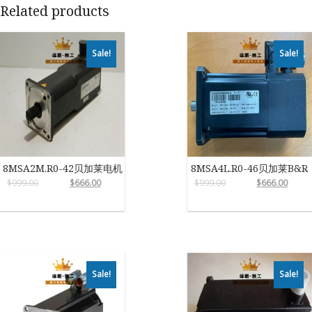
Related products
Sale!
Sale!
8MSA2M.R0-42贝加莱电机
8MSA4L.R0-46贝加莱B&R
$
999.00
$
666.00
$
999.00
$
666.00
Sale!
Sale!