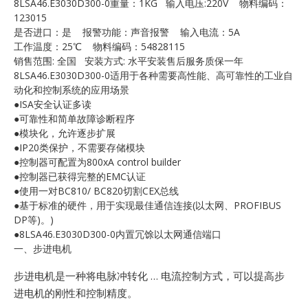
8LSA46.E3030D300-0重量：1KG 输入电压:220V 物料编码：
E
123015
是否进口：是 报警功能：声音报警 输入电流：5A
工作温度：25℃ 物料编码：54828115
销售范围: 全国 安装方式: 水平安装售后服务质保一年
8LSA46.E3030D300-0适用于各种需要高性能、高可靠性的工业自
动化和控制系统的应用场景
●ISA安全认证多读
●可靠性和简单故障诊断程序
●模块化，允许逐步扩展
●IP20类保护，不需要存储模块
A
●控制器可配置为800xA control builder
●控制器已获得完整的EMC认证
●使用一对BC810/ BC820切割CEX总线
●基于标准的硬件，用于实现最佳通信连接(以太网、PROFIBUS
DP等)。)
●8LSA46.E3030D300-0内置冗馀以太网通信端口
一、步进电机
步进电机是一种将电脉冲转化 … 电流控制方式，可以提高步
进电机的刚性和控制精度。