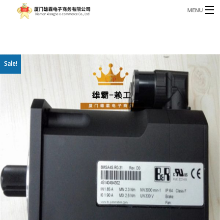
MENU
3221366881@qq.com
Phone: +86 17750010683
首页
Sale!
产品
B
资讯
B
关于我们
联系我们