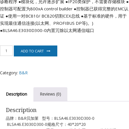
诊断程序
●模块化，允许逐步扩展
●IP20类保护，不需要存储模块
●
控制器可配置为800xA control builder
●控制器已获得完整的EMC认
证
●使用一对BC810/ BC820切割CEX总线
●基于标准的硬件，用于
实现最佳通信连接(以太网、PROFIBUS DP等)。)
●8LSA46.E3030D300-0内置冗馀以太网通信端口
8LSA46.E3030D300-
ADD TO CART
0
贝
加
莱
Category:
B&R
电
机
quantity
Description
Reviews (0)
Description
品牌：B&R贝加莱 型号：8LSA46.E3030D300-0
8LSA46.E3030D300-0规格尺寸：40*20*20