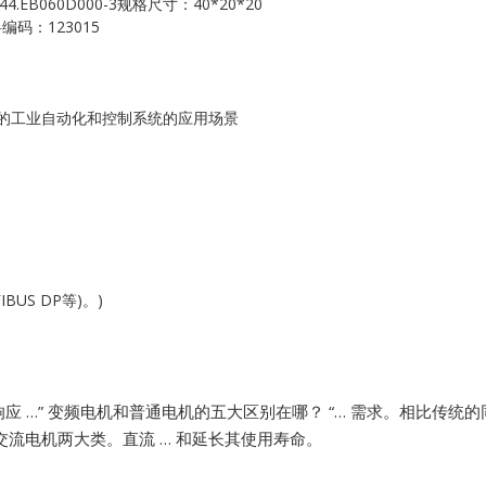
4.EB060D000-3规格尺寸：40*20*20
Kollmorgen
料编码：123015
KONGSBERG
Lam Research
可靠性的工业自动化和控制系统的应用场景
MOTOROLA
PROSOFT
REXROTH
US DP等)。)
Rolls Royce
SAM ELETRONICS
 …”
变频电机和普通电机的五大区别在哪？ “… 需求。相比传统
SCHNEIDER
交流电机两大类。直流 … 和延长其使用寿命。
TRICONEX