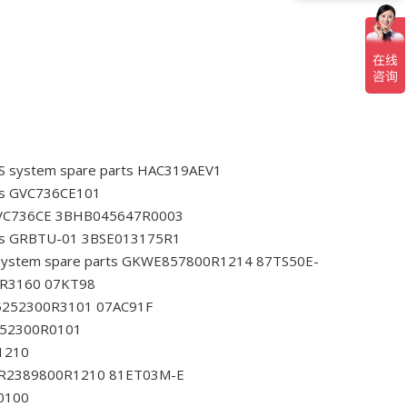
S system spare parts HAC319AEV1
rts GVC736CE101
 GVC736CE 3BHB045647R0003
rts GRBTU-01 3BSE013175R1
 system spare parts GKWE857800R1214 87TS50E-
00R3160 07KT98
JR5252300R3101 07AC91F
5252300R0101
R1210
 GJR2389800R1210 81ET03M-E
R0100