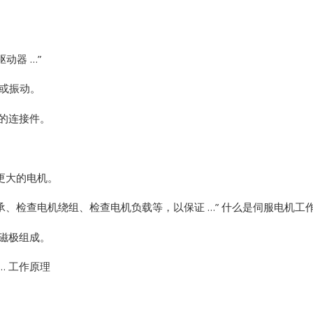
Vibro-meter
动器 …”
WATLOW ANAFAZE
音或振动。
WOODWARD
新的连接件。
更大的电机。
承、检查电机绕组、检查电机负载等，以保证 …”
什么是伺服电机工作
 磁极组成。
… 工作原理