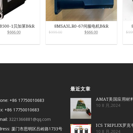
-B500-1贝加莱B&R
8MSA3L.R0-67伺服电机B&R
$
666.00
$
999.00
$
666.00
$
99
最近文章
AMAT美国应用材
one: +86 17750010683
10 8 月,2024
x: +86 17750010683
mail:
3221366881@qq.com
ICS TRIPLEX罗
dress: 厦门市思明区吕岭路1733号
10 8 月,2024