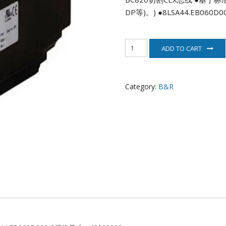
EATON
DP等)。)
●8LSA44.EB06
ELAU
8LSA44.EB060D000-
ADD TO CART
3
Enterasys
伺
服
EPRO
电
Category:
B&R
机
B&R
FOXBORO
quantity
HIMA
HONEYWELL
ICS TRIPLEX
Kawasaki