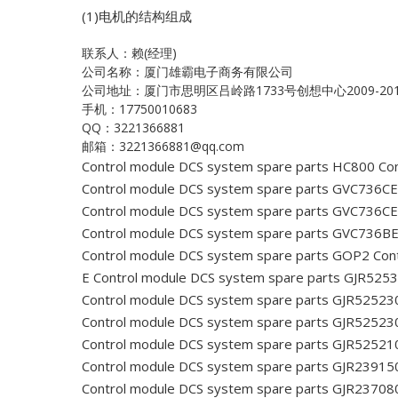
(1)电机的结构组成
联系人：赖(经理)
公司名称：厦门雄霸电子商务有限公司
公司地址：厦门市思明区吕岭路1733号创想中心2009-20
手机：17750010683
QQ：3221366881
邮箱：3221366881@qq.com
Control module DCS system spare parts HC800
Con
Control module DCS system spare parts GVC73
Control module DCS system spare parts GVC736
Control module DCS system spare parts GVC73
Control module DCS system spare parts GOP2
Cont
E
Control module DCS system spare parts GJR52
Control module DCS system spare parts GJR525
Control module DCS system spare parts GJR5252
Control module DCS system spare parts GJR5252
Control module DCS system spare parts GJR239
Control module DCS system spare parts GJR2370