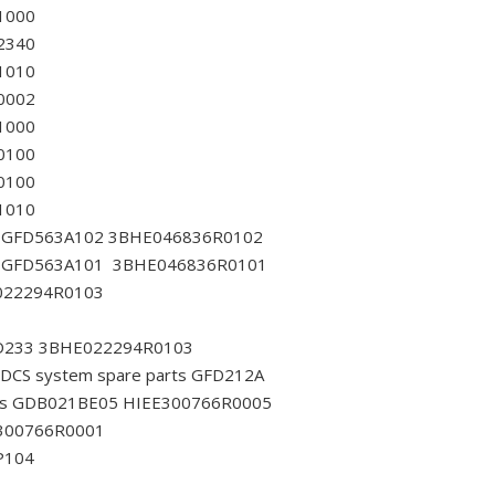
R1000
R2340
R1010
R0002
R1000
R0100
R0100
R1010
rts GFD563A102 3BHE046836R0102
rts GFD563A101 3BHE046836R0101
E022294R0103
GFD233 3BHE022294R0103
 DCS system spare parts GFD212A
arts GDB021BE05 HIEE300766R0005
E300766R0001
P104