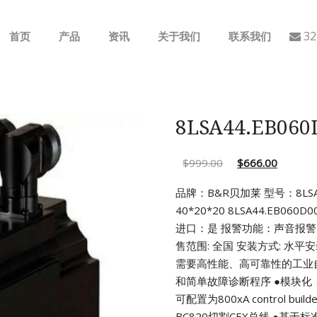
32
首页
产品
资讯
关于我们
联系我们
ABB
行业动态
B&R
公司介绍
8LSA44.EB06
GE
$
999.00
$
666.00
EMERSON
品牌：B&R贝加莱 型号：8LSA44
40*20*20
8LSA44.EB060D
AMAT
进口：是
报警功能：声音报警 
售范围: 全国 安装方式: 水
Bently Nevada
需要高性能、高可靠性的工业
和简单故障诊断程序
●模块化
NI
可配置为800xA control builde
BC820切割CEX总线
●基于标准