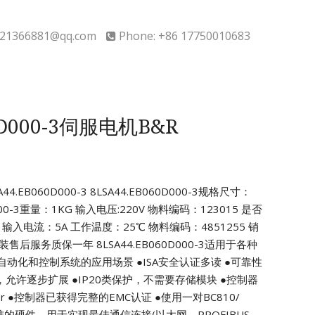
21366881@qq.com
Phone: +86 17750010683
0D000-3伺服电机B&R
.EB060D000-3
8LSA44.EB060D000-3规格尺寸：
000-3重量：1KG 输入电压:220V
物料编码：123015 是否
输入电流：5A
工作温度：25℃ 物料编码：4851255
销
平安装售后服务质保一年
8LSA44.EB060D000-3适用于各种
自动化和控制系统的应用场景
●ISA安全认证多读
●可靠性
，允许逐步扩展
●IP20类保护，不需要存储模块
●控制器
r
●控制器已获得完整的EMC认证
●使用一对BC810/
的硬件，用于实现最佳通信连接(以太网、PROFIBUS