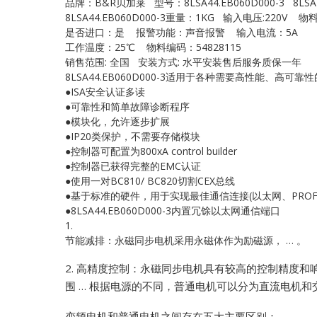
品牌：B&R贝加莱 型号：8LSA44.EB060D000-3 8LSA4
8LSA44.EB060D000-3重量：1KG 输入电压:220V 物
是否进口：是 报警功能：声音报警 输入电流：5A
工作温度：25℃ 物料编码：54828115
销售范围: 全国 安装方式: 水平安装售后服务质保一年
8LSA44.EB060D000-3适用于各种需要高性能、高
●ISA安全认证多读
●可靠性和简单故障诊断程序
●模块化，允许逐步扩展
●IP20类保护，不需要存储模块
●控制器可配置为800xA control builder
●控制器已获得完整的EMC认证
●使用一对BC810/ BC820切割CEX总线
●基于标准的硬件，用于实现最佳通信连接(以太网、PROFIB
●8LSA44.EB060D000-3内置冗馀以太网通信端口
1.
节能减排：永磁同步电机采用永磁体作为励磁源， … 。
2.
高精度控制：永磁同步电机具有较高的控制精度和响应
围 … 根据电源的不同，普通电机可以分为直流电机和
变频电机和普通电机之间存在五大主要区别：