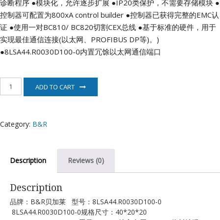
诊断程序
●模块化，允许逐步扩展
●IP20类保护，不需要存储模块
●
控制器可配置为800xA control builder
●控制器已获得完整的EMC认
证
●使用一对BC810/ BC820切割CEX总线
●基于标准的硬件，用于
实现最佳通信连接(以太网、PROFIBUS DP等)。)
●8LSA44.R0030D100-0内置冗馀以太网通信端口
8LSA44.R0030D100-
ADD TO CART
0
贝
加
莱
Category:
B&R
B&R
quantity
Description
Reviews (0)
Description
品牌：B&R贝加莱 型号：8LSA44.R0030D100-0
8LSA44.R0030D100-0规格尺寸：40*20*20