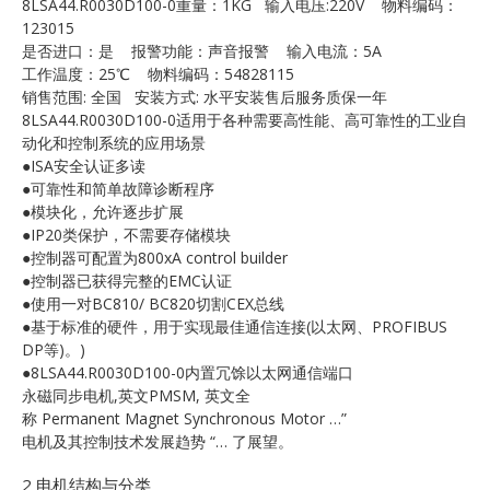
8LSA44.R0030D100-0重量：1KG 输入电压:220V 物料编码：
E
123015
是否进口：是 报警功能：声音报警 输入电流：5A
工作温度：25℃ 物料编码：54828115
销售范围: 全国 安装方式: 水平安装售后服务质保一年
8LSA44.R0030D100-0适用于各种需要高性能、高可靠性的工业自
动化和控制系统的应用场景
●ISA安全认证多读
●可靠性和简单故障诊断程序
●模块化，允许逐步扩展
●IP20类保护，不需要存储模块
A
●控制器可配置为800xA control builder
●控制器已获得完整的EMC认证
●使用一对BC810/ BC820切割CEX总线
●基于标准的硬件，用于实现最佳通信连接(以太网、PROFIBUS
DP等)。)
●8LSA44.R0030D100-0内置冗馀以太网通信端口
永磁同步电机,英文PMSM, 英文全
称 Permanent Magnet Synchronous Motor …”
电机及其控制技术发展趋势 “… 了展望。
2 电机结构与分类