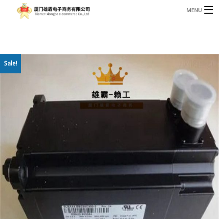
MENU
3221366881@qq.com
Phone: +86 17750010683
首页
Sale!
产品
B
资讯
B
关于我们
联系我们