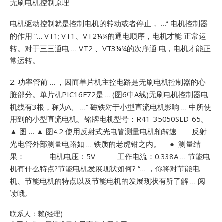
无刷电机控制原理
电机驱动控制就是控制电机的转动或者停止， …”
电机控制器
的作用 “… VT1; VT1、VT2¼¼的通电顺序，电机才能
正常运
转。对于三三通电 … VT2 、VT3¼¼的次序通 电，电机才能正
常运转。
2. 功率管前 … ，因而单片机主控电路是无刷电机控制器的心
脏部分。单片机PIC16F72是 … (图6中A线)无刷电机控制器电
机线有3根，称为A、 …”
磁铁对于小型直流电机影响 … 中所使
用到的小型直流电机。铭牌电机型号：R41-35050SLD-65。
▲ 图 … ▲ 图4.2 使用反射式光电管测量电机轴转速 反射
光电管外部测量电路如 … 铁质的老虎钳之内。 ● 测量结
果： 电机电压：5V 工作电流：0.338A …
节能电
机有什么特点?节能电机发展现状如何? “… ，你将对节能电
机、节能电机的特点以及节能电机的发展现状有所了解 … 阅
读哦。
联系人：赖(经理)