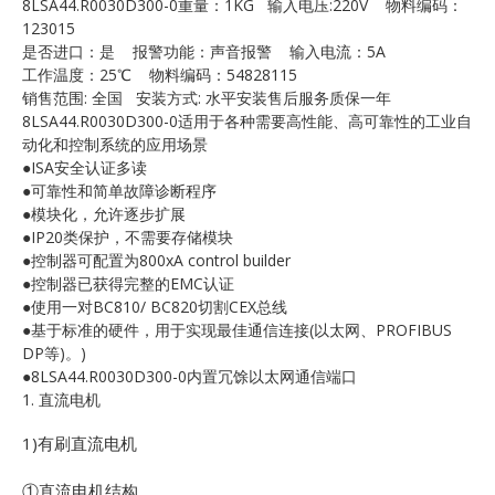
8LSA44.R0030D300-0重量：1KG 输入电压:220V 物料编码：
E
123015
是否进口：是 报警功能：声音报警 输入电流：5A
工作温度：25℃ 物料编码：54828115
销售范围: 全国 安装方式: 水平安装售后服务质保一年
8LSA44.R0030D300-0适用于各种需要高性能、高可靠性的工业自
动化和控制系统的应用场景
●ISA安全认证多读
●可靠性和简单故障诊断程序
●模块化，允许逐步扩展
●IP20类保护，不需要存储模块
A
●控制器可配置为800xA control builder
●控制器已获得完整的EMC认证
●使用一对BC810/ BC820切割CEX总线
●基于标准的硬件，用于实现最佳通信连接(以太网、PROFIBUS
DP等)。)
●8LSA44.R0030D300-0内置冗馀以太网通信端口
1. 直流电机
1)有刷直流电机
①直流电机结构