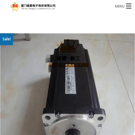
MENU
3221366881@qq.com
Phone: +86 17750010683
首页
Sale!
产品
B
资讯
B
关于我们
联系我们