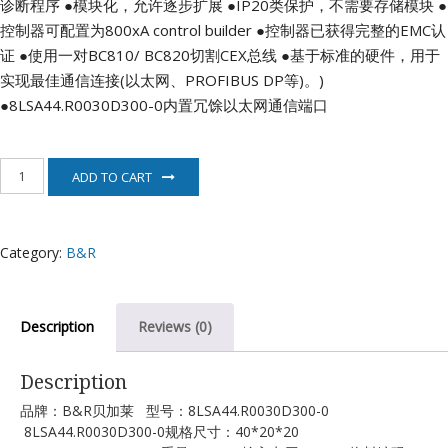
诊断程序
●模块化，允许逐步扩展
●IP20类保护，不需要存储模块
●
控制器可配置为800xA control builder
●控制器已获得完整的EMC认
证
●使用一对BC810/ BC820切割CEX总线
●基于标准的硬件，用于
实现最佳通信连接(以太网、PROFIBUS DP等)。)
●8LSA44.R0030D300-0内置冗馀以太网通信端口
8LSA44.R0030D300-
ADD TO CART
0
贝
加
莱
Category:
B&R
B&R
quantity
Description
Reviews (0)
Description
品牌：B&R贝加莱 型号：8LSA44.R0030D300-0
8LSA44.R0030D300-0规格尺寸：40*20*20