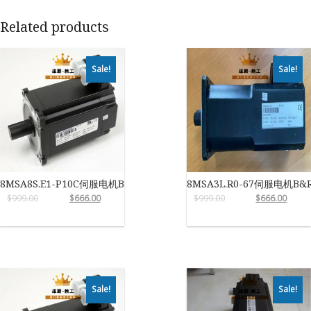
Related products
Sale!
Sale!
8MSA8S.E1-P10C伺服电机B&R
8MSA3L.R0-67伺服电机B&
$
999.00
$
666.00
$
999.00
$
666.00
Sale!
Sale!