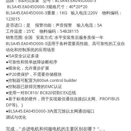
品牌：B&R贝加莱 型号：8LSA45.EA045D000-3
E
8LSA45.EA045D000-3规格尺寸：40*20*20
8LSA45.EA045D000-3重量：1KG 输入电压:220V 物料编码：
123015
是否进口：是 报警功能：声音报警 输入电流：5A
工作温度：25℃ 物料编码：54828115
销售范围: 全国 安装方式: 水平安装售后服务质保一年
8LSA45.EA045D000-3适用于各种需要高性能、高可靠性的工业自
动化和控制系统的应用场景
●ISA安全认证多读
●可靠性和简单故障诊断程序
A
●模块化，允许逐步扩展
●IP20类保护，不需要存储模块
●控制器可配置为800xA control builder
●控制器已获得完整的EMC认证
●使用一对BC810/ BC820切割CEX总线
●基于标准的硬件，用于实现最佳通信连接(以太网、PROFIBUS
DP等)。)
●8LSA45.EA045D000-3内置冗馀以太网通信端口
调试与优化
完成 …”
步进电机和伺服电机的主要区别在哪？ “… 。