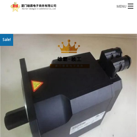
MENU
3221366881@qq.com
Phone: +86 17750010683
首页
Sale!
产品
B
资讯
B
关于我们
联系我们