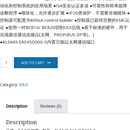
动化和控制系统的应用场景
●ISA安全认证多读
●可靠性和简单故障
诊断程序
●模块化，允许逐步扩展
●IP20类保护，不需要存储模块
●
控制器可配置为800xA control builder
●控制器已获得完整的EMC认
证
●使用一对BC810/ BC820切割CEX总线
●基于标准的硬件，用于
实现最佳通信连接(以太网、PROFIBUS DP等)。)
●8LSA45.EA045D000-3内置冗馀以太网通信端口
8LSA45.EA045D000-
ADD TO CART
3
伺
服
电
Category:
B&R
机
B&R
quantity
Description
Reviews (0)
Description