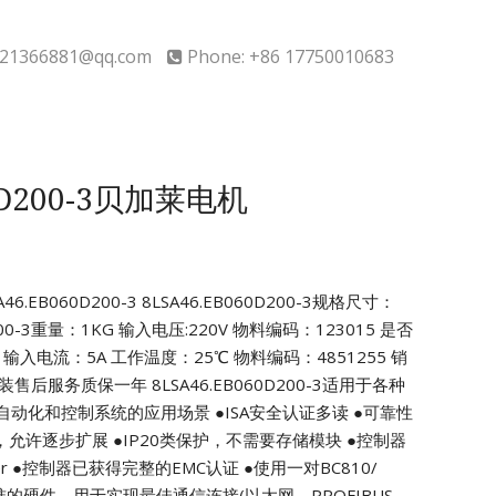
21366881@qq.com
Phone: +86 17750010683
60D200-3贝加莱电机
.EB060D200-3
8LSA46.EB060D200-3规格尺寸：
200-3重量：1KG 输入电压:220V
物料编码：123015 是否
输入电流：5A
工作温度：25℃ 物料编码：4851255
销
平安装售后服务质保一年
8LSA46.EB060D200-3适用于各种
自动化和控制系统的应用场景
●ISA安全认证多读
●可靠性
，允许逐步扩展
●IP20类保护，不需要存储模块
●控制器
r
●控制器已获得完整的EMC认证
●使用一对BC810/
的硬件，用于实现最佳通信连接(以太网、PROFIBUS