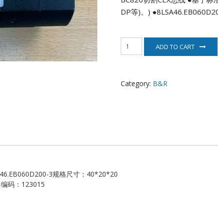
EATON
DP等)。)
●8LSA46.EB06
ELAU
8LSA46.EB060D200-
ADD TO CART
3
Enterasys
贝
加
EPRO
莱
Category:
B&R
电
机
FOXBORO
quantity
HIMA
HONEYWELL
ICS TRIPLEX
6.EB060D200-3规格尺寸：40*20*20
料编码：123015
Kawasaki