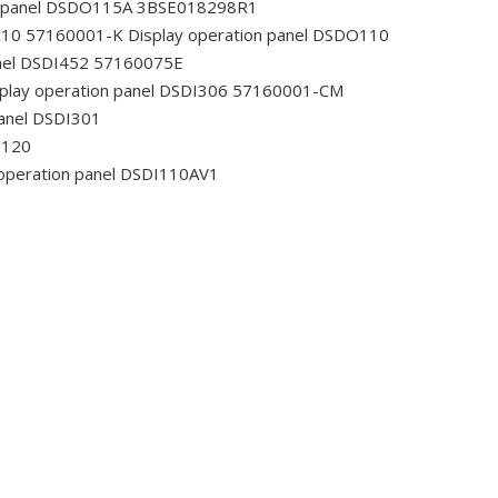
n panel DSDO115A 3BSE018298R1
O110 57160001-K
Display operation panel DSDO110
anel DSDI452 57160075E
play operation panel DSDI306 57160001-CM
panel DSDI301
I120
operation panel DSDI110AV1