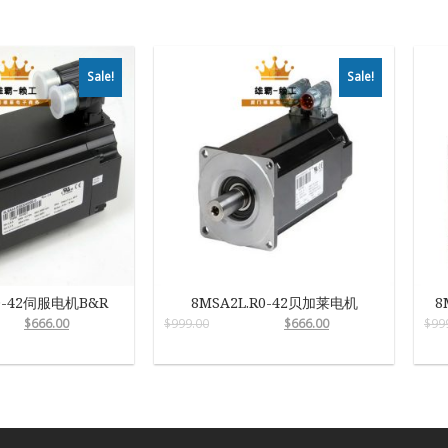
Sale!
Sale!
0-42伺服电机B&R
8MSA2L.R0-42贝加莱电机
8
$
666.00
$
999.00
$
666.00
$
99