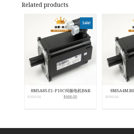
Related products
Sale!
8MSA8S.E1-P10C伺服电机B&R
8MSA4M.R
$
999.00
$
666.00
$
999.00