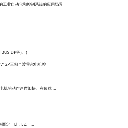
Kollmorgen
可靠性的工业自动化和控制系统的应用场景
KONGSBERG
Lam Research
MOTOROLA
US DP等)。)
PROSOFT
A7712P三相全渡霍尔电机控
REXROTH
Rolls Royce
电机的动作速度加快。在债载 …
SAM ELETRONICS
SCHNEIDER
而定，Ll，L2、 …
TRICONEX