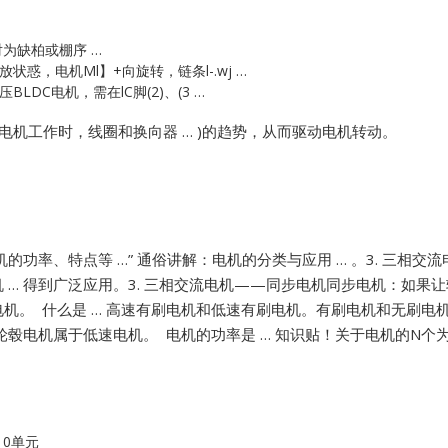
Vibro-meter
对为缺柏或棚序 …
惑，电机Ml】+向旋转，链条l-.wj …
DC电机，需在lC脚(2)、(3 …
WATLOW ANAFAZE
电机工作时，线圈和换向器 … )的趋势，从而驱动电机转动。
WOODWARD
的功率、特点等 …”
通俗讲解：电机的分类与应用 … 。3. 三相
… 得到广泛应用。3. 三相交流电机——同步电机同步电机：如果让
。 什么是 … 高速有刷电机和低速有刷电机。有刷电机和无刷电机
轮毂电机属于低速电机。 电机的功率是 …
知识贴！关于电机的N个为
10单元