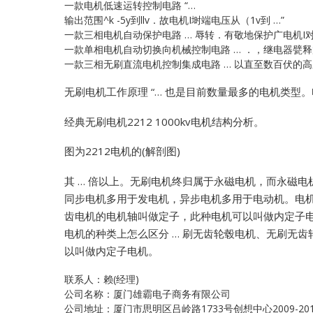
一款电机低速运转控制电路 “…
输出范围^k -5y到llv．故电机I埘端电压从（1v到 …”
一款三相电机自动保护电路 … 辱转．有敬地保护广电机I
一款单相电机自动切换向机械控制电路 … ．，继电器甓释放状
一款三相无刷直流电机控制集成电路 … 以直至数百伏的高压BL
无刷电机工作原理 “… 也是目前数量最多的电机类型。
经典无刷电机2212 1000kv电机结构分析。
图为2212电机的(解剖图)
其 … 倍以上。无刷电机终归属于永磁电机，而永磁电机
同步电机多用于发电机，异步电机多用于电动机。电机 
齿电机的电机轴叫做定子，此种电机可以叫做内定子电机
电机的种类上怎么区分 … 刷无齿轮毂电机、无刷无齿
以叫做内定子电机。
联系人：赖(经理)
公司名称：厦门雄霸电子商务有限公司
公司地址：厦门市思明区吕岭路1733号创想中心2009-20