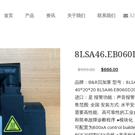
32
首页
产品
资讯
关于我们
联系我们
ABB
行业动态
B&R
公司介绍
8LSA46.EB0
GE
$
999.00
$
666.00
EMERSON
品牌：B&R贝加莱 型号：8LSA46
40*20*20
8LSA46.EB060D
AMAT
进口：是
报警功能：声音报警 
售范围: 全国 安装方式: 水
Bently Nevada
需要高性能、高可靠性的工业
和简单故障诊断程序
●模块化
NI
可配置为800xA control builde
BC820切割CEX总线
●基于标准