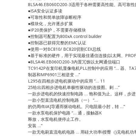
8LSA46.EB060D200-3适用于各种需要高性能、高
●ISA安全认证多读
●可靠性和简单故障诊断程序
●模块化，允许逐步扩展
●IP20类保护，不需要存储模块
●控制器可配置为800xA control builder
●控制器已获得完整的EMC认证
●使用一对BC810/ BC820切割CEX总线
●基于标准的硬件，用于实现最佳通信连接(以太网、PROFIB
●8LSA46.EB060D200-3内置冗馀以太网通信端口
TC9142P在复印机显像电机PLL控制中的应用 “… 器、T
制器和MP6901三相逆变 …”
L295在四相步进电机驱动中的应用 “… 11
25给出四相步进电机单极性驱动的连接图。剌 …”
一款步进电机的快速控制电路 … 饱和值为止。这样，步进
一款小型直流电机控制电路（一） “…
的仍周rltiIA]导通而驱动电机。只电阻最小肘，转 …”
一款水泵电机保护电路 “… 通，接触器K
释放，水泵电机便停止工作。
安装 …”
一款无电刷直流电机电路 … 用硅大功率i授臀（}见电机功率