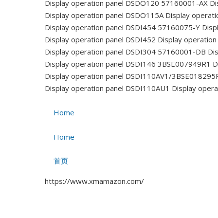
Display operation panel DSDO120 57160001-AX
Di
Display operation panel DSDO115A
Display operat
Display operation panel DSDI454 57160075-Y
Disp
Display operation panel DSDI452
Display operatio
Display operation panel DSDI304 57160001-DB
Dis
Display operation panel DSDI146 3BSE007949R1
D
Display operation panel DSDI110AV1/3BSE018295
Display operation panel DSDI110AU1
Display oper
Home
Home
首页
https://www.xmamazon.com/