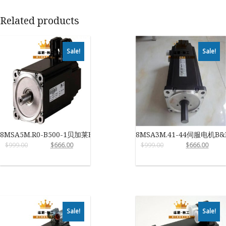
Related products
Sale!
Sale!
8MSA5M.R0-B500-1贝加莱B&R
8MSA3M.41-44伺服电机B&
$
999.00
$
666.00
$
999.00
$
666.00
Sale!
Sale!