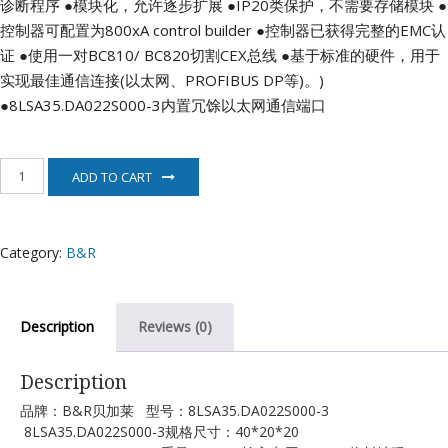
诊断程序
●模块化，允许逐步扩展
●IP20类保护，不需要存储模块
●
控制器可配置为800xA control builder
●控制器已获得完整的EMC认
证
●使用一对BC810/ BC820切割CEX总线
●基于标准的硬件，用于
实现最佳通信连接(以太网、PROFIBUS DP等)。)
●8LSA35.DA022S000-3内置冗馀以太网通信端口
8LSA35.DA022S000-
ADD TO CART
3
贝
加
莱
Category:
B&R
电
机
quantity
Description
Reviews (0)
Description
品牌：B&R贝加莱 型号：8LSA35.DA022S000-3
8LSA35.DA022S000-3规格尺寸：40*20*20