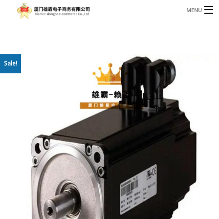
MENU
3221366881@qq.com
Phone: +86 17750010683
首页
Sale!
产品
B
资讯
B
关于我们
联系我们