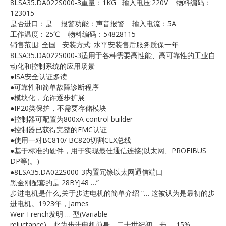
8LSA35.DA022S000-3重量：1KG 输入电压:220V 物料编码：
E
123015
是否进口：是 报警功能：声音报警 输入电流：5A
工作温度：25℃ 物料编码：54828115
销售范围: 全国 安装方式: 水平安装售后服务质保一年
8LSA35.DA022S000-3适用于各种需要高性能、高可靠性的工业自
动化和控制系统的应用场景
●ISA安全认证多读
●可靠性和简单故障诊断程序
●模块化，允许逐步扩展
●IP20类保护，不需要存储模块
A
●控制器可配置为800xA control builder
●控制器已获得完整的EMC认证
●使用一对BC810/ BC820切割CEX总线
●基于标准的硬件，用于实现最佳通信连接(以太网、PROFIBUS
DP等)。)
●8LSA35.DA022S000-3内置冗馀以太网通信端口
黑金刚配套的是 28BYJ48 …”
步进电机是什么,关于步进电机的简单介绍 “… 这被认为是最初的步
进电机。1923年，James
Weir French发明 … 型(Variable
reluctance)，此为步进电机前身。二十世纪初，步 … 15%