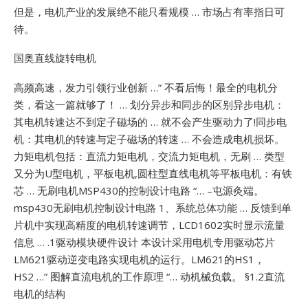
但是，电机产业的发展绝不能只看规模 … 市场占有率指日可
待。
国奥直线旋转电机
高频高速，发力引领行业创新 …”
不看后悔！最全的电机分
类，看这一篇就够了！ … 划分异步和同步的区别异步电机：
其电机转速达不到定子磁场的 … 就不会产生驱动力了!同步电
机：其电机的转速与定子磁场的转速 … 不会造成电机损坏。
力矩电机包括：直流力矩电机，交流力矩电机，无刷 … 类型
又分为U型电机，平板电机,圆柱型直线电机等平板电机：有铁
芯 …
无刷电机MSP430的控制设计电路 “… –屯源灸端。
msp430无刷电机控制设计电路
1、系统总体功能 … 反馈到单
片机中实现高精度的电机转速调节，LCD1602实时显示流量
信息 … .1驱动模块硬件设计
本设计采用电机专用驱动芯片
LM621驱动逆变电路实现电机的运行。LM621的HS1，
HS2 …”
图解直流电机的工作原理 “… 动机械负载。
§1.2直流
电机的结构