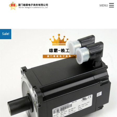
MENU
3221366881@qq.com
Phone: +86 17750010683
首页
Sale!
产品
B
资讯
B
关于我们
联系我们