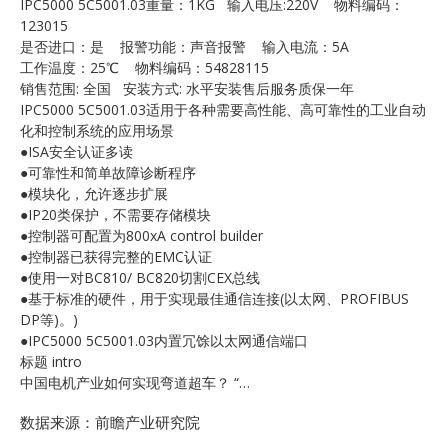
IPC5000 5C5001.03重量：1KG 输入电压:220V 物料编码：
E
123015
是否进口：是 报警功能：声音报警 输入电流：5A
工作温度：25℃ 物料编码：54828115
销售范围: 全国 安装方式: 水平安装售后服务质保一年
IPC5000 5C5001.03适用于各种需要高性能、高可靠性的工业自动
化和控制系统的应用场景
●ISA安全认证多读
●可靠性和简单故障诊断程序
●模块化，允许逐步扩展
●IP20类保护，不需要存储模块
A
●控制器可配置为800xA control builder
●控制器已获得完整的EMC认证
●使用一对BC810/ BC820切割CEX总线
●基于标准的硬件，用于实现最佳通信连接(以太网、PROFIBUS
DP等)。)
●IPC5000 5C5001.03内置冗馀以太网通信端口
标题 intro
中国电机产业如何实现弯道超车？ “…
数据来源：前瞻产业研究院