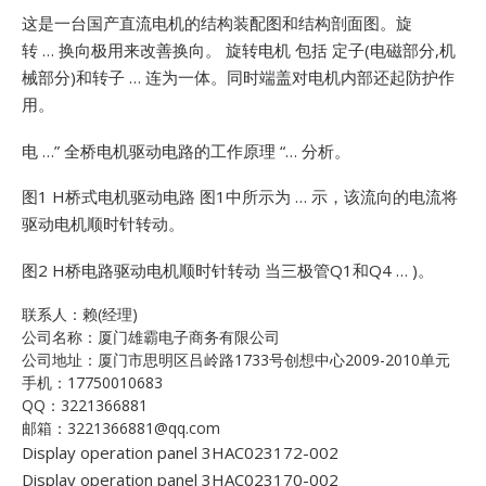
这是一台国产直流电机的结构装配图和结构剖面图。旋
转 … 换向极用来改善换向。
旋转电机 包括 定子(电磁部分,机
械部分)和转子 … 连为一体。同时端盖对电机内部还起防护作
用。
电 …”
全桥电机驱动电路的工作原理 “… 分析。
图1 H桥式电机驱动电路
图1中所示为 … 示，该流向的电流将
驱动电机顺时针转动。
图2 H桥电路驱动电机顺时针转动
当三极管Q1和Q4 … )。
联系人：赖(经理)
公司名称：厦门雄霸电子商务有限公司
公司地址：厦门市思明区吕岭路1733号创想中心2009-2010单元
手机：17750010683
QQ：3221366881
邮箱：3221366881@qq.com
Display operation panel 3HAC023172-002
Display operation panel 3HAC023170-002