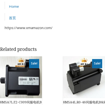
Home
首页
https://www.xmamazon.com/
Related products
Sale!
Sale!
8MSA7L.E2-C009伺服电机B&R
8MSA4L.R0-46伺服电机B&