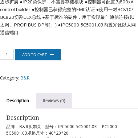
逐步扩展
●IP20类保护，不需要存储模块
●控制器可配置为800xA
control builder
●控制器已获得完整的EMC认证
●使用一对BC810/
BC820切割CEX总线
●基于标准的硬件，用于实现最佳通信连接(以
太网、PROFIBUS DP等)。)
●IPC5000 5C5001.03内置冗馀以太网
通信端口
IPC5000
ADD TO CART
5C5001.03
贝
加
莱
Category:
B&R
电
机
quantity
Description
Reviews (0)
Description
品牌：B&R贝加莱 型号：IPC5000 5C5001.03 IPC5000
5C5001.03规格尺寸：40*20*20