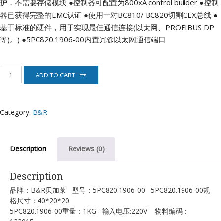
护，不需要存储模块
●控制器可配置为800xA control builder
●控制
器已获得完整的EMC认证
●使用一对BC810/ BC820切割CEX总线
●
基于标准的硬件，用于实现最佳通信连接(以太网、PROFIBUS DP
等)。)
●5PC820.1906-00内置冗馀以太网通信端口
5PC820.1906-
ADD TO CART
00
伺
服
电
Category:
B&R
机
B&R
quantity
Description
Reviews (0)
Description
品牌：B&R贝加莱 型号：5PC820.1906-00 5PC820.1906-00规
格尺寸：40*20*20
5PC820.1906-00重量：1KG 输入电压:220V 物料编码：