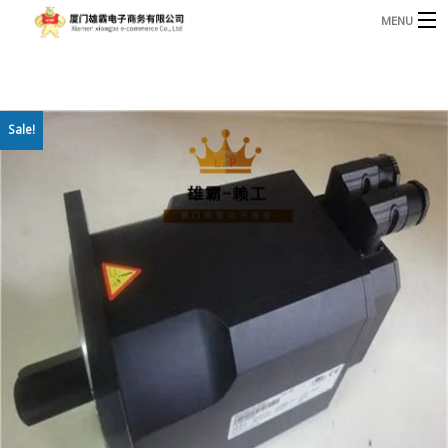
MENU
3221366881@qq.com
Phone: +86 17750010683
首页
Sale!
产品
B
资讯
B
关于我们
联系我们