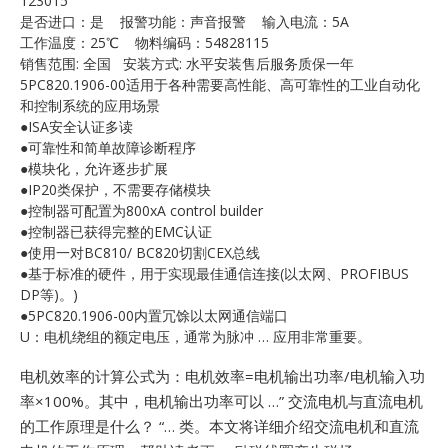
123015
E
是否进口：是 报警功能：声音报警 输入电流：5A
工作温度：25℃ 物料编码：54828115
销售范围: 全国 安装方式: 水平安装售后服务质保一年
5PC820.1906-00适用于各种需要高性能、高可靠性的工业自动化
和控制系统的应用场景
●ISA安全认证多读
●可靠性和简单故障诊断程序
●模块化，允许逐步扩展
●IP20类保护，不需要存储模块
●控制器可配置为800xA control builder
A
●控制器已获得完整的EMC认证
●使用一对BC810/ BC820切割CEX总线
●基于标准的硬件，用于实现最佳通信连接(以太网、PROFIBUS
DP等)。)
●5PC820.1906-00内置冗馀以太网通信端口
U：电机绕组的额定电压，通常为脉冲 … 应用非常重要。
电机效率的计算公式为：电机效率=电机输出功率/电机输入功
率×100%。其中，电机输出功率可以 …”
交流电机与直流电机
的工作原理是什么？ “… 类。本文将详细介绍交流电机和直流