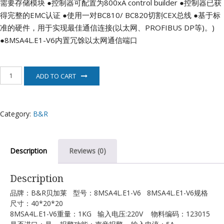
需要存储模块
●控制器可配置为800xA control builder
●控制器已获
得完整的EMC认证
●使用一对BC810/ BC820切割CEX总线
●基于标
准的硬件，用于实现最佳通信连接(以太网、PROFIBUS DP等)。)
●8MSA4L.E1-V6内置冗馀以太网通信端口
8MSA4L.E1-
ADD TO CART
V6
伺
服
电
Category:
B&R
机
B&R
quantity
Description
Reviews (0)
Description
品牌：B&R贝加莱 型号：8MSA4L.E1-V6 8MSA4L.E1-V6规格
尺寸：40*20*20
8MSA4L.E1-V6重量：1KG 输入电压:220V 物料编码：123015