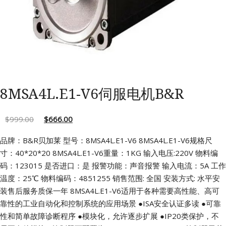
8MSA4L.E1-V6伺服电机B&R
$
999.00
$
666.00
品牌：B&R贝加莱 型号：8MSA4L.E1-V6
8MSA4L.E1-V6规格尺
寸：40*20*20
8MSA4L.E1-V6重量：1KG 输入电压:220V
物料编
码：123015 是否进口：是
报警功能：声音报警 输入电流：5A
工作
温度：25℃ 物料编码：4851255
销售范围: 全国 安装方式: 水平安
装售后服务质保一年
8MSA4L.E1-V6适用于各种需要高性能、高可
靠性的工业自动化和控制系统的应用场景
●ISA安全认证多读
●可靠
性和简单故障诊断程序
●模块化，允许逐步扩展
●IP20类保护，不