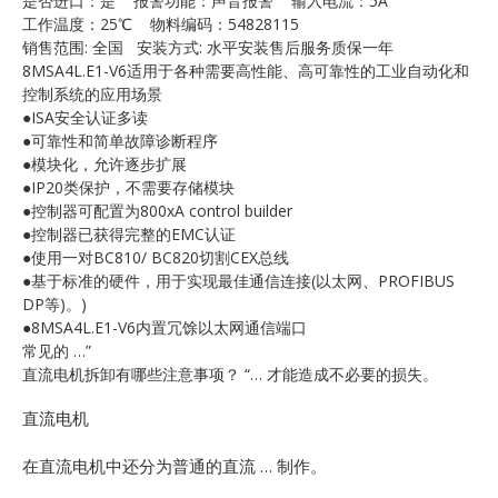
是否进口：是 报警功能：声音报警 输入电流：5A
E
工作温度：25℃ 物料编码：54828115
销售范围: 全国 安装方式: 水平安装售后服务质保一年
8MSA4L.E1-V6适用于各种需要高性能、高可靠性的工业自动化和
控制系统的应用场景
●ISA安全认证多读
●可靠性和简单故障诊断程序
●模块化，允许逐步扩展
●IP20类保护，不需要存储模块
●控制器可配置为800xA control builder
●控制器已获得完整的EMC认证
A
●使用一对BC810/ BC820切割CEX总线
●基于标准的硬件，用于实现最佳通信连接(以太网、PROFIBUS
DP等)。)
●8MSA4L.E1-V6内置冗馀以太网通信端口
常见的 …”
直流电机拆卸有哪些注意事项？ “… 才能造成不必要的损失。
直流电机
在直流电机中还分为普通的直流 … 制作。