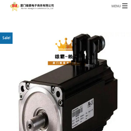
MENU
3221366881@qq.com
Phone: +86 17750010683
首页
Sale!
产品
B
资讯
B
关于我们
联系我们