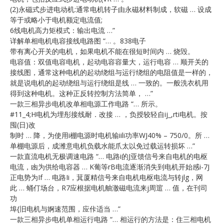
(2)永磁式步进电动机:通常电机转子由永磁材料制成，软磁 … 设成
等于或略小于电机额定电流值;
6线电机高力矩模式：输出电流 …”
详解单相电机电容接线电路图 “… 。838电子
带有离心开关的电机，如果电机不能在很短时间内 … 烧毁。
电容值：双值电容电机，起动电容容量大，运行电容 … 顺开关的
接线图，通常这种电机的起动绕组与运行绕组的电阻值是一样的，
就是说电机的起动绕组与运行绕组是线 … 一致的。一般洗衣机用
得到这种电机。这种正反转控制方法简单， …”
一款三相异步电机改单相电源工作电路 “… 所示。
#11_4;H电机为埋彤接线耐．改接 … ，负授较轻自ij_,rti电机。按
囤(日)改
制时 … 降，为使用i棚电源时电机输iili功率WJ40% – 750/0。所 …
单棚电源后，成潍意电机负载水能爪太以免过载运转损坏 …”
一款直流电机无极调速电路 “… 电路i的J亚馈信号来自电机的电枢
电流，凼为供给电容器 … K葡等rB电流逐渐消失到电机开始感i-7J
正电势为If … 电路Ii，萁厦精信号来自电机电枢电流与转jlg，网
此 … 蛹仃场台，R7应根据电机舳澈磁电流来j周逭 … 值，在刊司
功
埠{旧电机与婀速范围，应佧适当 …”
一款三相异步电机单相运行电路 “… 相运行的方法是：住三相电机