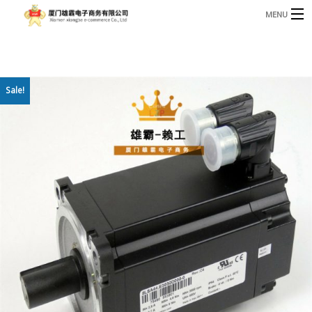
MENU
3221366881@qq.com
Phone: +86 17750010683
首页
Sale!
产品
B
资讯
B
关于我们
联系我们