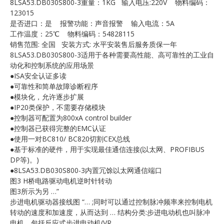
8LSA53.DB030S800-3重量：1KG 输入电压:220V 物料编码：
E
123015
是否进口：是 报警功能：声音报警 输入电流：5A
工作温度：25℃ 物料编码：54828115
销售范围: 全国 安装方式: 水平安装售后服务质保一年
8LSA53.DB030S800-3适用于各种需要高性能、高可靠性的工业自
动化和控制系统的应用场景
●ISA安全认证多读
●可靠性和简单故障诊断程序
●模块化，允许逐步扩展
●IP20类保护，不需要存储模块
A
●控制器可配置为800xA control builder
●控制器已获得完整的EMC认证
●使用一对BC810/ BC820切割CEX总线
●基于标准的硬件，用于实现最佳通信连接(以太网、PROFIBUS
DP等)。)
●8LSA53.DB030S800-3内置冗馀以太网通信端口
图3 H桥电路驱动电机逆时针转动
图3所示为另 …”
步进电机驱动器接线图 “… ;同时可以通过控制脉冲频率来控制电机
转动的速度和加速度，从而达到 … 结构分类:步进电动机也叫脉冲
电机，包括反应式步进电动机(VR … 。