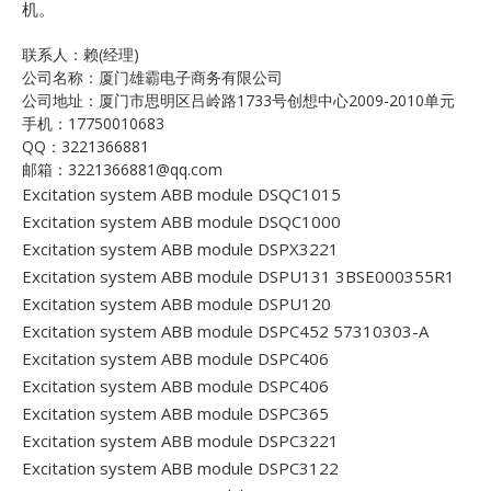
机。
联系人：赖(经理)
公司名称：厦门雄霸电子商务有限公司
公司地址：厦门市思明区吕岭路1733号创想中心2009-2010单元
手机：17750010683
QQ：3221366881
邮箱：3221366881@qq.com
Excitation system ABB module DSQC1015
Excitation system ABB module DSQC1000
Excitation system ABB module DSPX3221
Excitation system ABB module DSPU131 3BSE000355R1
Excitation system ABB module DSPU120
Excitation system ABB module DSPC452 57310303-A
Excitation system ABB module DSPC406
Excitation system ABB module DSPC406
Excitation system ABB module DSPC365
Excitation system ABB module DSPC3221
Excitation system ABB module DSPC3122