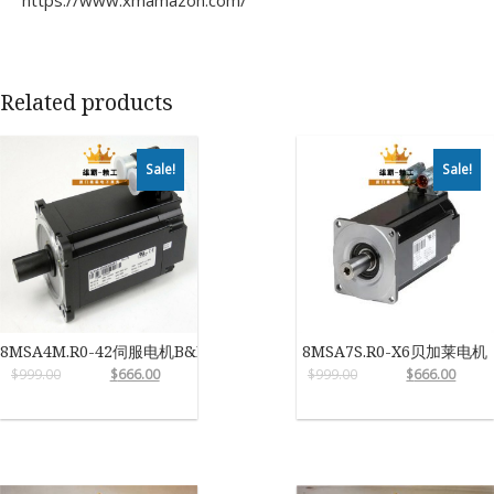
https://www.xmamazon.com/
Related products
Sale!
Sale!
8MSA4M.R0-42伺服电机B&R
8MSA7S.R0-X6贝加莱电机
$
999.00
$
666.00
$
999.00
$
666.00