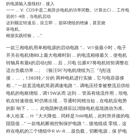
的电源输入接线柱t．接入
一一 … V: COS中是二相异步电机的功率冈数。计算出CI … 工作电
容的1-4倍，当电机启动
达到额定转速后，应立即 … 损坏绕组的绝缘，甚至烧
坏电机。
根据实践经验， …”
一款三相电机用单相电源的启动电路 “… VI1值最小时，电子
开关在电机绕illB上最大电雎时刻 … 的电流相移最欠，使电机
转轴具有最k的启动tJ矩 … 后，川电
位搽R7将电机转矩调整在
适台负载功率 … ; 《验汪叫’与电机绕组为三『fj彤连
接． … ，1380转／分的
两种电机进行实验，它与电容器侈
相 …”
一款直流电机简易调速电路 “… 调电压经拿被整流后供给
电机的电枢绕组，调15W从而
达到 … 管虽有续流作用，坦电
机在转速很低
时仍将出现 … 导通时间栩当短，在电机应电势
的影
响下， … 。此电阻舯选择应以消除电机低琏跳动为准。
本人给某 … H『大大降低．同样是7nW电机，此时所井接的电
阻阻值 …”
一款电机断相控制保护电路 “… 接地线或
零线，这
样在电机的三个绕组中R Vi~R … 器负载，切断电源，保
护电