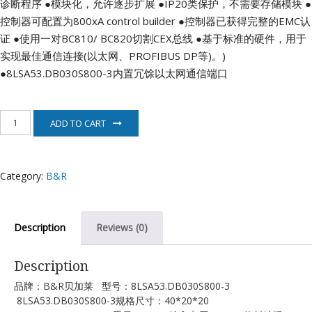
诊断程序
●模块化，允许逐步扩展
●IP20类保护，不需要存储模块
●
控制器可配置为800xA control builder
●控制器已获得完整的EMC认
证
●使用一对BC810/ BC820切割CEX总线
●基于标准的硬件，用于
实现最佳通信连接(以太网、PROFIBUS DP等)。)
●8LSA53.DB030S800-3内置冗馀以太网通信端口
8LSA53.DB030S800-
ADD TO CART
3
贝
加
莱
Category:
B&R
B&R
quantity
Description
Reviews (0)
Description
品牌：B&R贝加莱 型号：8LSA53.DB030S800-3
8LSA53.DB030S800-3规格尺寸：40*20*20