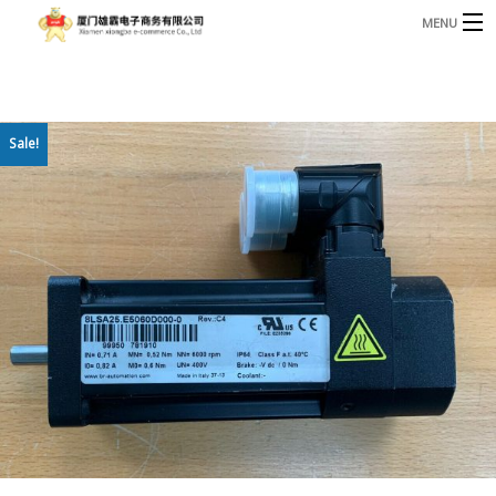
MENU
3221366881@qq.com
Phone: +86 17750010683
首页
Sale!
产品
B
资讯
B
关于我们
联系我们