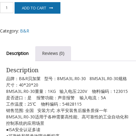
8MSA3L.R0-
ADD TO CART
30
贝
加
莱
Category:
B&R
电
机
quantity
Description
Reviews (0)
Description
品牌：B&R贝加莱 型号：8MSA3L.R0-30 8MSA3L.R0-30规格
尺寸：40*20*20
8MSA3L.R0-30重量：1KG 输入电压:220V 物料编码：123015
是否进口：是 报警功能：声音报警 输入电流：5A
工作温度：25℃ 物料编码：54828115
销售范围: 全国 安装方式: 水平安装售后服务质保一年
8MSA3L.R0-30适用于各种需要高性能、高可靠性的工业自动化和
控制系统的应用场景
●ISA安全认证多读
●可靠性和简单故障诊断程序