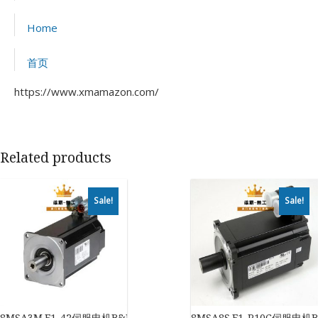
Home
首页
https://www.xmamazon.com/
Related products
Sale!
Sale!
8MSA3M.E1-42伺服电机B&R
8MSA8S.E1-P10C伺服电机