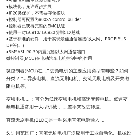
E
●模块化，允许逐步扩展
●IP20类保护，不需要存储模块
●控制器可配置为800xA control builder
●控制器已获得完整的EMC认证
●使用一对BC810/ BC820切割CEX总线
●基于标准的硬件，用于实现最佳通信连接(以太网、PROFIBUS
DP等)。)
●8MSA3L.R0-30内置冗馀以太网通信端口
微控制器(MCU)在电动汽车电机控制中的作用
A
微控制器(MCU)在 …”
变频电机的主要应用类型有哪些？如何
分类？ “… 异步电机、直流无刷电机、交流无刷电机及开关磁
阻电机等。
变频电机 … ：可分为低速变频电机和高速变频电机。低速变
频电机通常用于大型机械， … 差率来改变转速。
直流无刷电机(BLDC)是一种采用直流电源输入 …
5. 适用范围广：直流无刷电机广泛应用于工业自动化、机械设