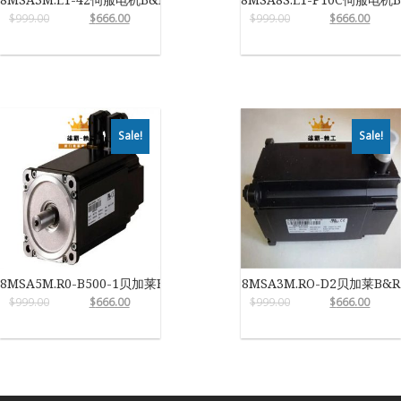
$
999.00
$
666.00
$
999.00
$
666.00
Sale!
Sale!
8MSA5M.R0-B500-1贝加莱B&R
8MSA3M.RO-D2贝加莱B&R
$
999.00
$
666.00
$
999.00
$
666.00