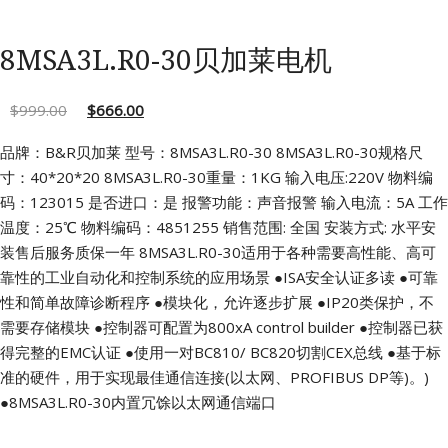
8MSA3L.R0-30贝加莱电机
$
999.00
$
666.00
品牌：B&R贝加莱 型号：8MSA3L.R0-30
8MSA3L.R0-30规格尺
寸：40*20*20
8MSA3L.R0-30重量：1KG 输入电压:220V
物料编
码：123015 是否进口：是
报警功能：声音报警 输入电流：5A
工作
温度：25℃ 物料编码：4851255
销售范围: 全国 安装方式: 水平安
装售后服务质保一年
8MSA3L.R0-30适用于各种需要高性能、高可
靠性的工业自动化和控制系统的应用场景
●ISA安全认证多读
●可靠
性和简单故障诊断程序
●模块化，允许逐步扩展
●IP20类保护，不
需要存储模块
●控制器可配置为800xA control builder
●控制器已获
得完整的EMC认证
●使用一对BC810/ BC820切割CEX总线
●基于标
准的硬件，用于实现最佳通信连接(以太网、PROFIBUS DP等)。)
●8MSA3L.R0-30内置冗馀以太网通信端口